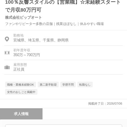
100％反響スタイルの【営業職】☆未経験スタート
で月収80万円可
株式会社ビップオート
ファンやリピーター多数の店舗｜残業ほぼなし｜休みやすい職場
勤務地
宮城県、埼玉県、千葉県、静岡県
初年度年収
350万～700万円
雇用形態
正社員
職種・業種未経験OK
第二新卒歓迎
学歴不問
転勤なし
女性のおしごと掲載中
掲載終了日：2026/07/06
求人情報