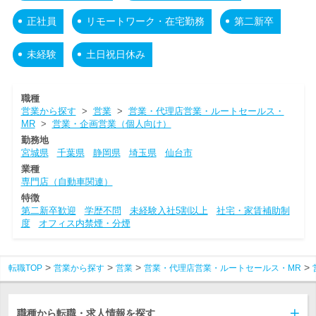
正社員
リモートワーク・在宅勤務
第二新卒
未経験
土日祝日休み
職種
営業から探す
>
営業
>
営業・代理店営業・ルートセールス・
MR
>
営業・企画営業（個人向け）
勤務地
宮城県
千葉県
静岡県
埼玉県
仙台市
業種
専門店（自動車関連）
特徴
第二新卒歓迎
学歴不問
未経験入社5割以上
社宅・家賃補助制
度
オフィス内禁煙・分煙
転職TOP
営業から探す
営業
営業・代理店営業・ルートセールス・MR
職種から転職・求人情報を探す