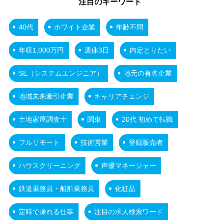
注目のキーワード
40代
ホワイト企業
年齢不問
年収1,000万円
週休3日
内定とりたい
SE（システムエンジニア）
地元の有名企業
地域未来牽引企業
キャリアチェンジ
土地家屋調査士
関東
20代 初めて転職
フルリモート
技術営業
登録販売者
ハウスクリーニング
声優マネージャー
鉄道乗務員・船舶乗務員
化粧品
定時で帰れる仕事
注目の求人検索ワード