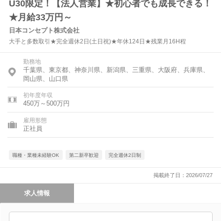
U30限定！【法人営業】★初心者でも成長できる！
★月給33万円～
日本コンセプト株式会社
大手と多数取引★完全週休2日(土日祝)★年休124日★残業月16H程
勤務地
千葉県、東京都、神奈川県、新潟県、三重県、大阪府、兵庫県、
岡山県、山口県
初年度年収
450万～500万円
雇用形態
正社員
職種・業種未経験OK
第二新卒歓迎
完全週休2日制
掲載終了日：2026/07/27
求人情報