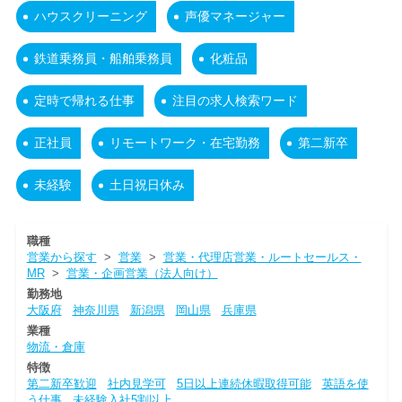
ハウスクリーニング
声優マネージャー
鉄道乗務員・船舶乗務員
化粧品
定時で帰れる仕事
注目の求人検索ワード
正社員
リモートワーク・在宅勤務
第二新卒
未経験
土日祝日休み
職種
営業から探す
>
営業
>
営業・代理店営業・ルートセールス・
MR
>
営業・企画営業（法人向け）
勤務地
大阪府
神奈川県
新潟県
岡山県
兵庫県
業種
物流・倉庫
特徴
第二新卒歓迎
社内見学可
5日以上連続休暇取得可能
英語を使
う仕事
未経験入社5割以上