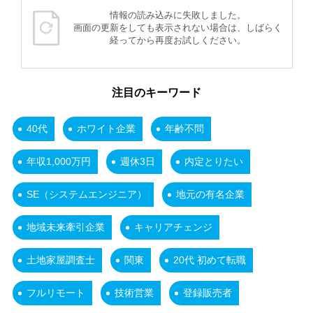
情報の読み込みに失敗しました。
画面の更新をしても表示されない場合は、しばらく
経ってから再度お試しください。
注目のキーワード
40代
ホワイト企業
年齢不問
年収1,000万円
週休3日
内定とりたい
SE（システムエンジニア）
地元の有名企業
地域未来牽引企業
キャリアチェンジ
土地家屋調査士
関東
20代 初めて転職
フルリモート
技術営業
登録販売者