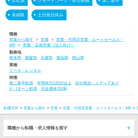
正社員
リモートワーク・在宅勤務
第二新卒
未経験
土日祝日休み
職種
営業から探す
>
営業
>
営業・代理店営業・ルートセールス・
MR
>
営業・企画営業（法人向け）
勤務地
熊本県
愛媛県
兵庫県
愛知県
岡山県
業種
リース・レンタル
特徴
第二新卒歓迎
年間休日120日以上
自社商品・メディアあり
U・Iターン歓迎
完全週休2日制
転職TOP
営業から探す
営業
営業・代理店営業・ルートセールス・MR
職種から転職・求人情報を探す