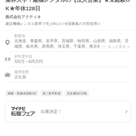
業界大手！建機レンタルの【法人営業】★未経験O
K★年休128日
株式会社アクティオ
建設機械レンタル業界で売上No.1☆全国募集の大型採用☆
勤務地
北海道、青森県、岩手県、宮城県、秋田県、山形県、福島県、茨
城県、栃木県、群馬県、埼玉県、千葉県、東京都、神奈川県、富
もっと見る
山県、石川県、福井県、新潟県、山梨県、長野県、岐阜県、静岡
初年度年収
県、愛知県、三重県、滋賀県、京都府、大阪府、兵庫県、奈良
325万～625万円
県、和歌山県、鳥取県、島根県、岡山県、広島県、山口県、徳島
県、香川県、愛媛県、高知県、福岡県、佐賀県、長崎県、熊本
雇用形態
県、大分県、宮崎県、鹿児島県
正社員
職種・業種未経験OK
第二新卒歓迎
完全週休2日制
出展決定！