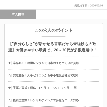
掲載終了日：2026/07/09
求人情報
この求人のポイント
【"自分らしさ"が活かせる営業だから未経験も大歓
迎】★働きやすい環境で、20～30代が多数定着中！
★│業界TOP！建機レンタルで日本のまちづくりに貢献
☆│安定基盤！大手ゼネコンから中小建設会社まで取引
★│手厚い育成！研修（1ヶ月~）＋OJT（3ヶ月~）等
☆│提案型営業！レンサルティングで多様なニーズ対応