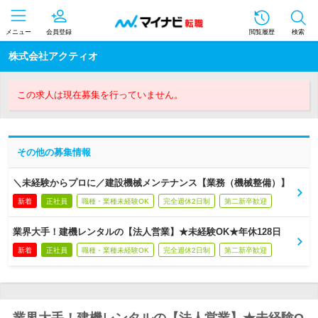
メニュー
会員登録
閲覧履歴
検索
株式会社アクティオ
この求人は現在募集を行っていません。
その他の募集情報
＼未経験からプロに／建設機械メンテナンス【業務（機械整備）】
新着
正社員
職種・業種未経験OK
完全週休2日制
第二新卒歓迎
業界大手！建機レンタルの【法人営業】★未経験OK★年休128日
新着
正社員
職種・業種未経験OK
完全週休2日制
第二新卒歓迎