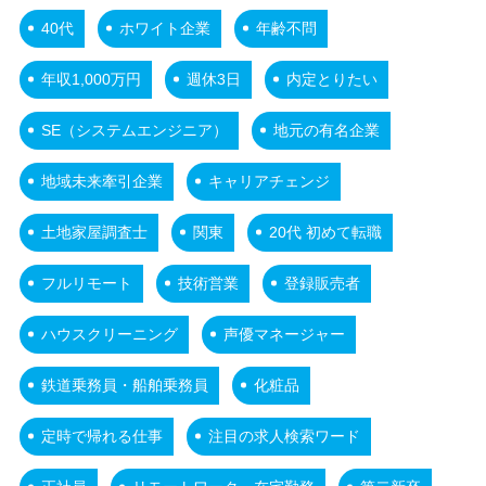
40代
ホワイト企業
年齢不問
年収1,000万円
週休3日
内定とりたい
SE（システムエンジニア）
地元の有名企業
地域未来牽引企業
キャリアチェンジ
土地家屋調査士
関東
20代 初めて転職
フルリモート
技術営業
登録販売者
ハウスクリーニング
声優マネージャー
鉄道乗務員・船舶乗務員
化粧品
定時で帰れる仕事
注目の求人検索ワード