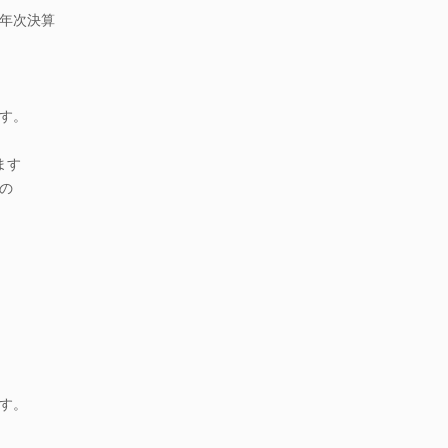
年次決算
す。
ます
の
す。