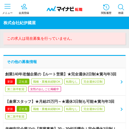
メニュー
会員登録
閲覧履歴
検索
株式会社紀伊國屋
この求人は現在募集を行っていません。
その他の募集情報
創業140年老舗企業の【ルート営業】★完全週休2日制★賞与年3回
更新
正社員
職種・業種未経験OK
転勤なし
完全週休2日制
第二新卒歓迎
女性のおしごと掲載中
【倉庫スタッフ】★月給25万円～★週休3日制も可能★賞与年3回
更新
正社員
職種・業種未経験OK
転勤なし
完全週休2日制
第二新卒歓迎
老舗安定企業での【営業事務】20～30代活躍中！完全週休2日制！