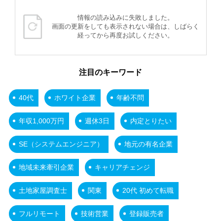
情報の読み込みに失敗しました。
画面の更新をしても表示されない場合は、しばらく
経ってから再度お試しください。
注目のキーワード
40代
ホワイト企業
年齢不問
年収1,000万円
週休3日
内定とりたい
SE（システムエンジニア）
地元の有名企業
地域未来牽引企業
キャリアチェンジ
土地家屋調査士
関東
20代 初めて転職
フルリモート
技術営業
登録販売者