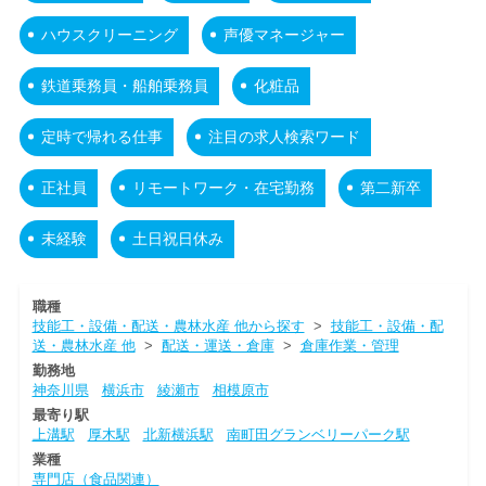
ハウスクリーニング
声優マネージャー
鉄道乗務員・船舶乗務員
化粧品
定時で帰れる仕事
注目の求人検索ワード
正社員
リモートワーク・在宅勤務
第二新卒
未経験
土日祝日休み
職種
技能工・設備・配送・農林水産 他から探す
>
技能工・設備・配
送・農林水産 他
>
配送・運送・倉庫
>
倉庫作業・管理
勤務地
神奈川県
横浜市
綾瀬市
相模原市
最寄り駅
上溝駅
厚木駅
北新横浜駅
南町田グランベリーパーク駅
業種
専門店（食品関連）