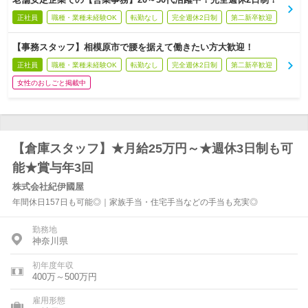
正社員
職種・業種未経験OK
転勤なし
完全週休2日制
第二新卒歓迎
【事務スタッフ】相模原市で腰を据えて働きたい方大歓迎！
正社員
職種・業種未経験OK
転勤なし
完全週休2日制
第二新卒歓迎
女性のおしごと掲載中
【倉庫スタッフ】★月給25万円～★週休3日制も可
能★賞与年3回
株式会社紀伊國屋
年間休日157日も可能◎｜家族手当・住宅手当などの手当も充実◎
勤務地
神奈川県
初年度年収
400万～500万円
雇用形態