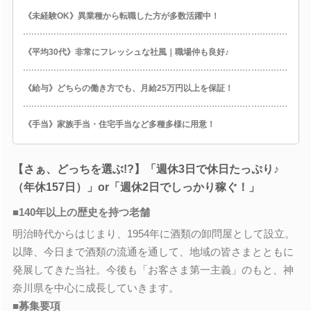
《未経験OK》異業種から転職した方が多数活躍中！
《平均30代》非常にフレッシュな社風｜職場仲も良好♪
《給与》どちらの働き方でも、月給25万円以上を保証！
《手当》家族手当・住宅手当など多種多様に用意！
【さぁ、どっちを選ぶ!?】「週休3日で休日たっぷり♪
（年休157日）」or「週休2日でしっかり稼ぐ！」
■140年以上の歴史を持つ老舗
明治時代からはじまり、1954年に酒類の卸問屋として設立。
以降、今日まで酒類の流通を通して、地域の皆さまとともに
発展してきた当社。今後も「お客さま第一主義」のもと、神
奈川県を中心に成長していきます。
■募集要項