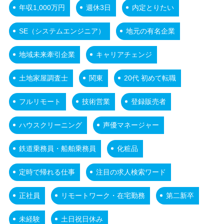
年収1,000万円
週休3日
内定とりたい
SE（システムエンジニア）
地元の有名企業
地域未来牽引企業
キャリアチェンジ
土地家屋調査士
関東
20代 初めて転職
フルリモート
技術営業
登録販売者
ハウスクリーニング
声優マネージャー
鉄道乗務員・船舶乗務員
化粧品
定時で帰れる仕事
注目の求人検索ワード
正社員
リモートワーク・在宅勤務
第二新卒
未経験
土日祝日休み