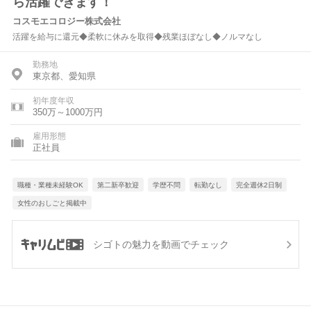
ら活躍できます！
コスモエコロジー株式会社
活躍を給与に還元◆柔軟に休みを取得◆残業ほぼなし◆ノルマなし
勤務地
東京都、愛知県
初年度年収
350万～1000万円
雇用形態
正社員
職種・業種未経験OK
第二新卒歓迎
学歴不問
転勤なし
完全週休2日制
女性のおしごと掲載中
シゴトの魅力を動画でチェック