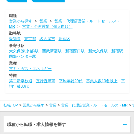
職種
営業から探す
>
営業
>
営業・代理店営業・ルートセールス・
MR
>
営業・企画営業（個人向け）
勤務地
愛知県
東京都
名古屋市
新宿区
最寄り駅
大久保(東京都)駅
西武新宿駅
新宿西口駅
新大久保駅
新宿駅
国際センター駅
業種
電力・ガス・エネルギー
特徴
第二新卒歓迎
直行直帰可
平均年齢20代
募集人数10名以上
平
均年齢30代
転職TOP
営業から探す
営業
営業・代理店営業・ルートセールス・MR
職種から転職・求人情報を探す