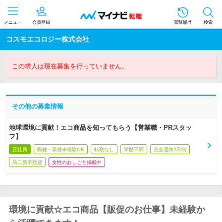
メニュー
会員登録
閲覧履歴
検索
コスモエコロジー株式会社
この求人は現在募集を行っていません。
その他の募集情報
地球環境に貢献！エコ商品を知ってもらう【営業職・PRスタッ
フ】
正社員
職種・業種未経験OK
転勤なし
学歴不問
完全週休2日制
第二新卒歓迎
女性のおしごと掲載中
環境に貢献☆エコ商品【販促のお仕事】未経験か