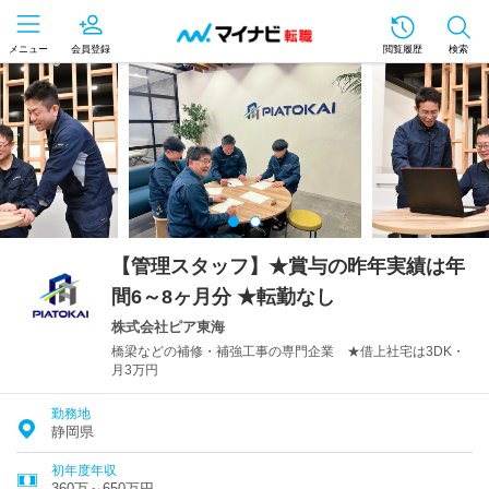
メニュー
会員登録
閲覧履歴
検索
【管理スタッフ】★賞与の昨年実績は年
間6～8ヶ月分 ★転勤なし
株式会社ピア東海
橋梁などの補修・補強工事の専門企業 ★借上社宅は3DK・
月3万円
勤務地
静岡県
初年度年収
360万～650万円