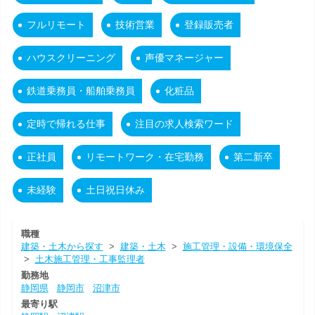
フルリモート
技術営業
登録販売者
ハウスクリーニング
声優マネージャー
鉄道乗務員・船舶乗務員
化粧品
定時で帰れる仕事
注目の求人検索ワード
正社員
リモートワーク・在宅勤務
第二新卒
未経験
土日祝日休み
職種
建築・土木から探す
>
建築・土木
>
施工管理・設備・環境保全
>
土木施工管理・工事監理者
勤務地
静岡県
静岡市
沼津市
最寄り駅