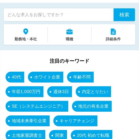
検索
どんな求人をお探しですか？
勤務地・本社
職種
詳細条件
注目のキーワード
40代
ホワイト企業
年齢不問
年収1,000万円
週休3日
内定とりたい
SE（システムエンジニア）
地元の有名企業
地域未来牽引企業
キャリアチェンジ
土地家屋調査士
関東
20代 初めて転職