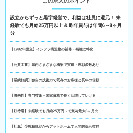
この求人のポイント
設立からずっと黒字経営で、利益は社員に還元！ 未
経験でも月給25万円以上 & 昨年賞与は年間6～8ヶ月
分
【1982年設立】インフラ構造物の補修・補強に特化
【公共工事】県内さまざまな橋梁で実績・表彰多数あり
【業績好調】独自の技術力で既存のお客様と長年の信頼
【将来性】専門技術＋国家資格で長く活躍していける
【好待遇】未経験でも月給25万円～で賞与最大8ヶ月☆
【社風】少数精鋭だからアットホームで人間関係も抜群