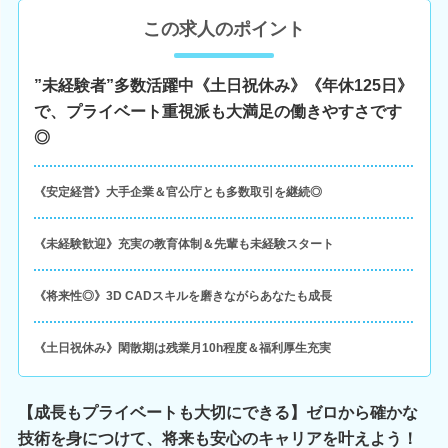
この求人のポイント
”未経験者”多数活躍中《土日祝休み》《年休125日》
で、プライベート重視派も大満足の働きやすさです
◎
《安定経営》大手企業＆官公庁とも多数取引を継続◎
《未経験歓迎》充実の教育体制＆先輩も未経験スタート
《将来性◎》3D CADスキルを磨きながらあなたも成長
《土日祝休み》閑散期は残業月10h程度＆福利厚生充実
【成長もプライベートも大切にできる】ゼロから確かな
技術を身につけて、将来も安心のキャリアを叶えよう！