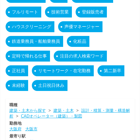
フルリモート
技術営業
登録販売者
ハウスクリーニング
声優マネージャー
鉄道乗務員・船舶乗務員
化粧品
定時で帰れる仕事
注目の求人検索ワード
正社員
リモートワーク・在宅勤務
第二新卒
未経験
土日祝日休み
職種
建築・土木から探す
>
建築・土木
>
設計・積算・測量・構造解
析
>
CADオペレーター（建築）・製図
勤務地
大阪府
大阪市
最寄り駅