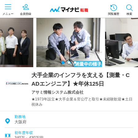
メニュー
会員登録
閲覧履歴
検索
大手企業のインフラを支える【測量・C
ADエンジニア】★年休125日
アサミ情報システム株式会社
★1973年設立★大手企業＆官公庁と取引★未経験歓迎★土日
祝休み
勤務地
大阪府
初年度年収
340万～430万円