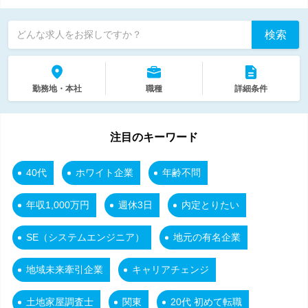
検索
どんな求人をお探しですか？
勤務地・本社
職種
詳細条件
注目のキーワード
40代
ホワイト企業
年齢不問
年収1,000万円
週休3日
内定とりたい
SE（システムエンジニア）
地元の有名企業
地域未来牽引企業
キャリアチェンジ
土地家屋調査士
関東
20代 初めて転職