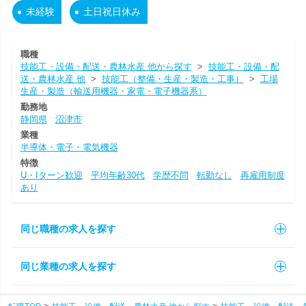
未経験
土日祝日休み
職種
技能工・設備・配送・農林水産 他から探す
>
技能工・設備・配
送・農林水産 他
>
技能工（整備・生産・製造・工事）
>
工場
生産・製造（輸送用機器・家電・電子機器系）
勤務地
静岡県
沼津市
業種
半導体・電子・電気機器
特徴
U・Iターン歓迎
平均年齢30代
学歴不問
転勤なし
再雇用制度
あり
同じ職種の求人を探す
同じ業種の求人を探す