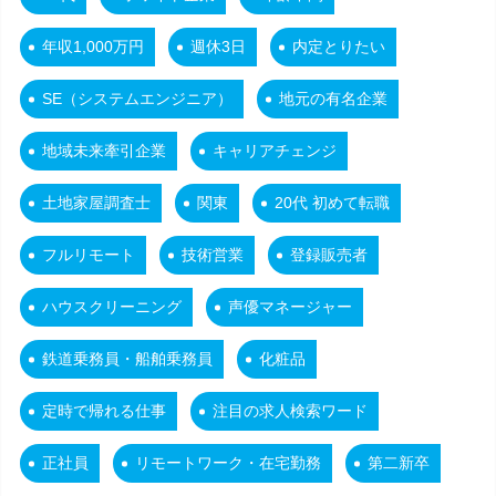
年収1,000万円
週休3日
内定とりたい
SE（システムエンジニア）
地元の有名企業
地域未来牽引企業
キャリアチェンジ
土地家屋調査士
関東
20代 初めて転職
フルリモート
技術営業
登録販売者
ハウスクリーニング
声優マネージャー
鉄道乗務員・船舶乗務員
化粧品
定時で帰れる仕事
注目の求人検索ワード
正社員
リモートワーク・在宅勤務
第二新卒