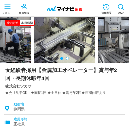
メニュー
会員登録
閲覧履歴
検索
締切間近
本日締切
★経験者採用【金属加工オペレーター】賞与年2
回・長期休暇年4回
株式会社ツカサ
★会社見学OK！★面接1回 ★土日休 ★賞与年2回★長期休暇あり
勤務地
静岡県
雇用形態
正社員