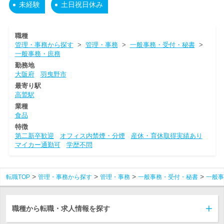
未経験
土日祝日休み
職種
管理・事務から探す
>
管理・事務
>
一般事務・受付・秘書
>
一般事務・庶務
勤務地
大阪府
羽曳野市
最寄り駅
高鷲駅
業種
食品
特徴
第二新卒歓迎
オフィス内禁煙・分煙
産休・育休取得実績あり
マイカー通勤可
学歴不問
転職TOP
管理・事務から探す
管理・事務
一般事務・受付・秘書
一般事
職種から転職・求人情報を探す