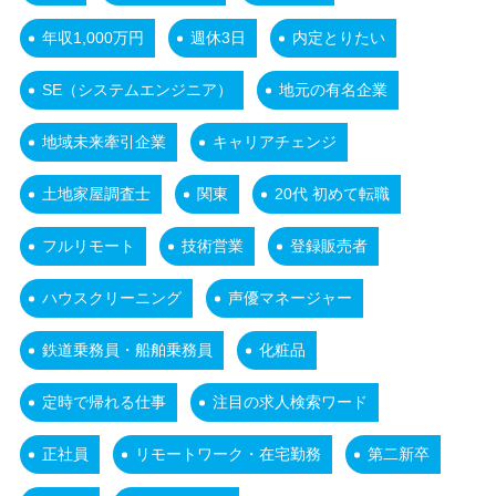
年収1,000万円
週休3日
内定とりたい
SE（システムエンジニア）
地元の有名企業
地域未来牽引企業
キャリアチェンジ
土地家屋調査士
関東
20代 初めて転職
フルリモート
技術営業
登録販売者
ハウスクリーニング
声優マネージャー
鉄道乗務員・船舶乗務員
化粧品
定時で帰れる仕事
注目の求人検索ワード
正社員
リモートワーク・在宅勤務
第二新卒