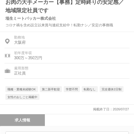
お肉の大手メーカー【事務】定時終りの安定感／
地域限定社員です
埴生ミートパッカー株式会社
コロナ禍を含め設立以来賞与連続支給中！転勤ナシ／安定の事務職
勤務地
大阪府
初年度年収
300万～350万円
雇用形態
正社員
職種・業種未経験OK
第二新卒歓迎
学歴不問
転勤なし
完全週休2日制
女性のおしごと掲載中
掲載終了日：2026/07/27
求人情報