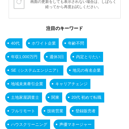
画面の更新をしても表示されない場合は、しばらく
経ってから再度お試しください。
注目のキーワード
40代
ホワイト企業
年齢不問
年収1,000万円
週休3日
内定とりたい
SE（システムエンジニア）
地元の有名企業
地域未来牽引企業
キャリアチェンジ
土地家屋調査士
関東
20代 初めて転職
フルリモート
技術営業
登録販売者
ハウスクリーニング
声優マネージャー