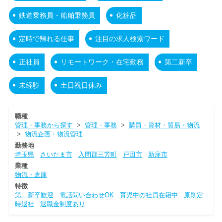
鉄道乗務員・船舶乗務員
化粧品
定時で帰れる仕事
注目の求人検索ワード
正社員
リモートワーク・在宅勤務
第二新卒
未経験
土日祝日休み
職種
管理・事務から探す
>
管理・事務
>
購買・資材・貿易・物流
>
物流企画・物流管理
勤務地
埼玉県
さいたま市
入間郡三芳町
戸田市
新座市
業種
物流・倉庫
特徴
第二新卒歓迎
電話問い合わせOK
育児中の社員在籍中
原則定
時退社
退職金制度あり