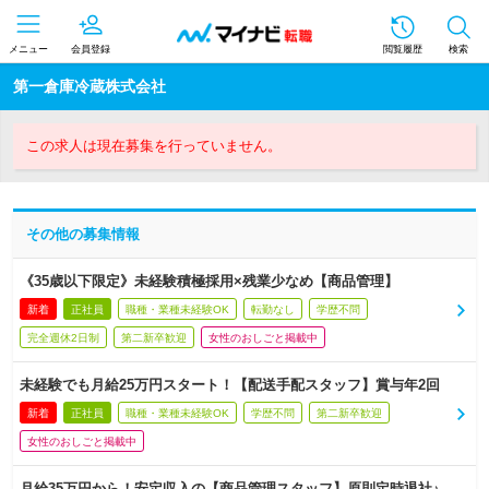
メニュー
会員登録
閲覧履歴
検索
第一倉庫冷蔵株式会社
この求人は現在募集を行っていません。
その他の募集情報
《35歳以下限定》未経験積極採用×残業少なめ【商品管理】
新着
正社員
職種・業種未経験OK
転勤なし
学歴不問
完全週休2日制
第二新卒歓迎
女性のおしごと掲載中
未経験でも月給25万円スタート！【配送手配スタッフ】賞与年2回
新着
正社員
職種・業種未経験OK
学歴不問
第二新卒歓迎
女性のおしごと掲載中
月給35万円から！安定収入の【商品管理スタッフ】原則定時退社♪