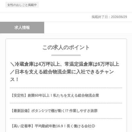
女性のおしごと掲載中
掲載終了日：2026/06/29
求人情報
この求人のポイント
＼冷蔵倉庫は4万坪以上、常温定温倉庫は6万坪以上
／日本を支える総合物流企業に入社できるチャン
ス！
【安定性】創業60年以上！私たちを支える総合物流企業
【最新設備】ボタン1つで棚が動く!? 作業しやすさ抜群
【高い定着率】平均勤続年数16.9！長く働ける会社◎