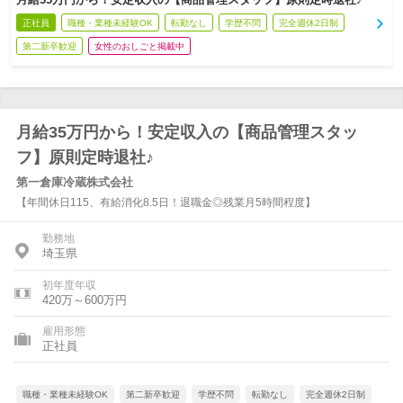
正社員
職種・業種未経験OK
転勤なし
学歴不問
完全週休2日制
第二新卒歓迎
女性のおしごと掲載中
月給35万円から！安定収入の【商品管理スタッ
フ】原則定時退社♪
第一倉庫冷蔵株式会社
【年間休日115、有給消化8.5日！退職金◎残業月5時間程度】
勤務地
埼玉県
初年度年収
420万～600万円
雇用形態
正社員
職種・業種未経験OK
第二新卒歓迎
学歴不問
転勤なし
完全週休2日制