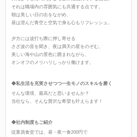
それは職場内の雰囲気にも共通する点です。
朝は美しい日の出をながめ、
昼は澄んだ青空と空気で身も心もリフレッシュ。
夕方には波打ち際に押し寄せる
さざ波の音を聞き、夜は満天の星をのぞむ。
美しい海や山の景色に囲まれながら、
オンオフのメリハリしっかり働けます。
◆私生活を充実させつつ一生モノのスキルを磨く
そんな環境、最高だと思いませんか？
当社なら、そんな贅沢な希望も叶えらます！
◆社内制度もご紹介
従業員食堂では、昼・夜一食200円で