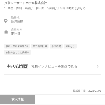
指宿シーサイドホテル株式会社
*+ 学歴・性別・年齢は一切不問 +* 残業は月平均10時間と少なめ
勤務地
鹿児島県
雇用形態
正社員
職種・業種未経験OK
第二新卒歓迎
学歴不問
転勤なし
女性のおしごと掲載中
社員インタビューを動画で見る
掲載終了日：2026/07/02
求人情報