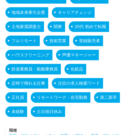
地域未来牽引企業
キャリアチェンジ
土地家屋調査士
関東
20代 初めて転職
フルリモート
技術営業
登録販売者
ハウスクリーニング
声優マネージャー
鉄道乗務員・船舶乗務員
化粧品
定時で帰れる仕事
注目の求人検索ワード
正社員
リモートワーク・在宅勤務
第二新卒
未経験
土日祝日休み
職種