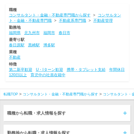
職種
コンサルタント・金融・不動産専門職から探す
>
コンサルタン
ト・金融・不動産専門職
>
不動産系専門職
>
不動産管理
勤務地
福岡県
北九州市
福岡市
春日市
最寄り駅
春日原駅
黒崎駅
博多駅
業種
不動産
特徴
第二新卒歓迎
U・Iターン歓迎
携帯・タブレット支給
年間休日
120日以上
育児中の社員在籍中
転職TOP
コンサルタント・金融・不動産専門職から探す
コンサルタント・
職種から転職・求人情報を探す
勤務地から転職・求人情報を探す