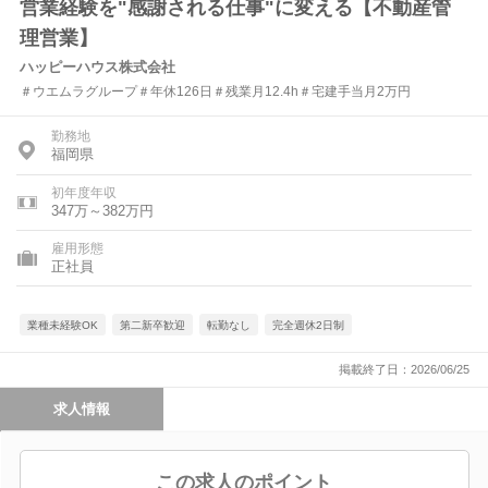
営業経験を"感謝される仕事"に変える【不動産管
理営業】
ハッピーハウス株式会社
＃ウエムラグループ＃年休126日＃残業月12.4h＃宅建手当月2万円
勤務地
福岡県
初年度年収
347万～382万円
雇用形態
正社員
業種未経験OK
第二新卒歓迎
転勤なし
完全週休2日制
掲載終了日：2026/06/25
求人情報
この求人のポイント