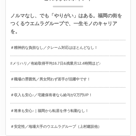
ノルマなし、でも「やりがい」はある。福岡の街を
つくるウエムラグループで、一生モノのキャリア
を。
＃精神的な負担なし／クレーム対応はほとんどなし！
#メリハリ／有給取得平均16.7日&残業月12.4時間ほど♪
＃職場の雰囲気／男女問わず若手が活躍中です！
＃収入も安心♪／宅建保有者なら給与が2万円UP！
＃将来も安心♪｜福岡から転居を伴う転勤なし！
＃安定性／地場大手のウエムラグループ（上村建設他）