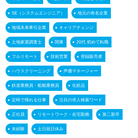
SE（システムエンジニア）
地元の有名企業
地域未来牽引企業
キャリアチェンジ
土地家屋調査士
関東
20代 初めて転職
フルリモート
技術営業
登録販売者
ハウスクリーニング
声優マネージャー
鉄道乗務員・船舶乗務員
化粧品
定時で帰れる仕事
注目の求人検索ワード
正社員
リモートワーク・在宅勤務
第二新卒
未経験
土日祝日休み