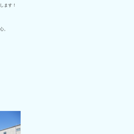
します！
心。