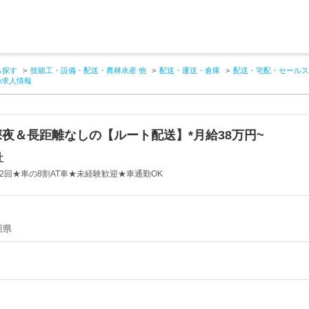
ら探す
技能工・設備・配送・農林水産 他
配送・運送・倉庫
配送・宅配・セールス
の求人情報
夜＆長距離なしの【ルート配送】*月給38万円~
社
2回★車の8割AT車★未経験歓迎★車通勤OK
川県