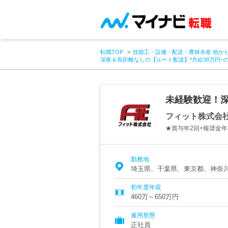
転職TOP
技能工・設備・配送・農林水産 他か
深夜＆長距離なしの【ルート配送】*月給38万円~
未経験歓迎！深
フィット株式会
★賞与年2回+報奨金年
勤務地
埼玉県、千葉県、東京都、神奈
初年度年収
460万～650万円
雇用形態
正社員