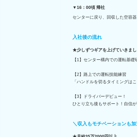
▼16：00頃 帰社
センターに戻り、回収した空容器
入社後の流れ
★少しずつギアを上げていきまし
【1】センター構内での運転基礎
【2】路上での運転技能練習
「ハンドルを切るタイミングはこ
【3】ドライバーデビュー！
ひとり立ち後もサポート！自信が
＼収入もモチベーションも加
★月給35万2000円以上