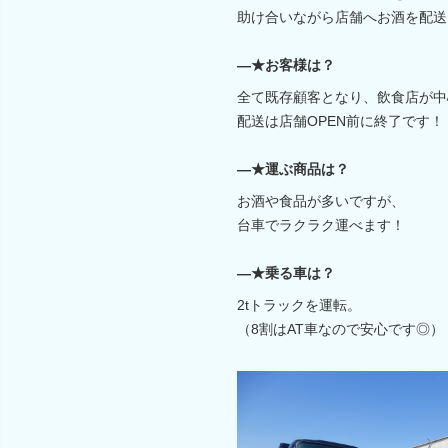
助け合いながら店舗へお酒を配送
―★お客様は？
全て既存顧客となり、飲食店が中
配送は店舗OPEN前に終了です！
―★運ぶ商品は？
お酒や食品が多いですが、
台車でラクラク運べます！
―★乗る車は？
2tトラックを運転。
（8割はAT車なので安心です◎）