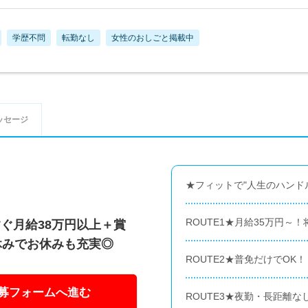
学歴不問
転勤なし
女性のおしごと掲載中
ッセージ
★フィットで"人生のハンド
ROUTE1★月給35万円～
ぐ月給38万円以上＋賞
休みでお休みも充実◎
ROUTE2★普免だけでO
募フォームへ進む
ROUTE3★夜勤・長距離