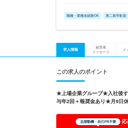
職種・業種未経験OK
第二新卒歓迎
経営者
求人情報
メ
メッセージ
この求人のポイント
★上場企業グループ★入社後す
与年2回＋報奨金あり★月9日
応
志望動機・自己PR不要