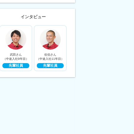
インタビュー
武田さん
佐伯さん
（中途入社9年目）
（中途入社11年目）
先輩社員
先輩社員