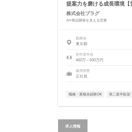
提案力を磨ける成長環境【営
株式会社プラグ
AI×商品開発を支える営業
勤務地
東京都
初年度年収
400万～600万円
雇用形態
正社員
職種・業種未経験OK
第二新卒歓迎
求人情報