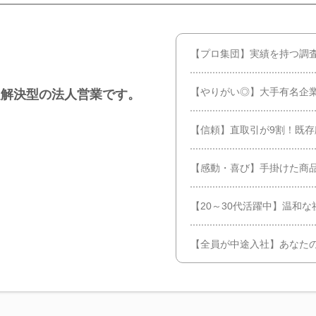
【プロ集団】実績を持つ調
【やりがい◎】大手有名企
題解決型の法人営業です。
【信頼】直取引が9割！既
【感動・喜び】手掛けた商
【20～30代活躍中】温和
【全員が中途入社】あなた