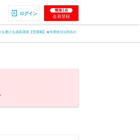
簡単1分
ログイン
会員登録
力を磨ける成長環境【営業職】★年間休日125日の
。