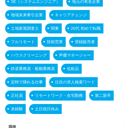
SE（システムエンジニア）
地元の有名企業
地域未来牽引企業
キャリアチェンジ
土地家屋調査士
関東
20代 初めて転職
フルリモート
技術営業
登録販売者
ハウスクリーニング
声優マネージャー
鉄道乗務員・船舶乗務員
化粧品
定時で帰れる仕事
注目の求人検索ワード
正社員
リモートワーク・在宅勤務
第二新卒
未経験
土日祝日休み
職種