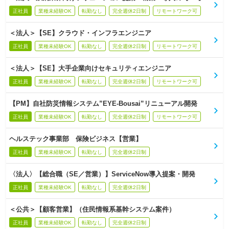
正社員
業種未経験OK
転勤なし
完全週休2日制
リモートワーク可
＜法人＞【SE】クラウド・インフラエンジニア
正社員
業種未経験OK
転勤なし
完全週休2日制
リモートワーク可
＜法人＞【SE】大手企業向けセキュリティエンジニア
正社員
業種未経験OK
転勤なし
完全週休2日制
リモートワーク可
【PM】自社防災情報システム”EYE-Bousai”リニューアル開発
正社員
業種未経験OK
転勤なし
完全週休2日制
リモートワーク可
ヘルステック事業部 保険ビジネス【営業】
正社員
業種未経験OK
転勤なし
完全週休2日制
〈法人〉【総合職（SE／営業）】ServiceNow導入提案・開発
正社員
業種未経験OK
転勤なし
完全週休2日制
＜公共＞【顧客営業】（住民情報系基幹システム案件）
正社員
業種未経験OK
転勤なし
完全週休2日制