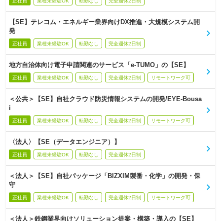
正社員
業種未経験OK
転勤なし
完全週休2日制
【SE】テレコム・エネルギー業界向けDX推進・大規模システム開
発
正社員
業種未経験OK
転勤なし
完全週休2日制
地方自治体向け電子申請関連のサービス「e-TUMO」の【SE】
正社員
業種未経験OK
転勤なし
完全週休2日制
リモートワーク可
＜公共＞【SE】自社クラウド防災情報システムの開発/EYE-Bousa
i
正社員
業種未経験OK
転勤なし
完全週休2日制
リモートワーク可
〈法人〉【SE（データエンジニア）】
正社員
業種未経験OK
転勤なし
完全週休2日制
＜法人＞【SE】自社パッケージ「BIZXIM製番・化学」の開発・保
守
正社員
業種未経験OK
転勤なし
完全週休2日制
リモートワーク可
＜法人＞鉄鋼業界向けソリューション提案・構築・導入の【SE】