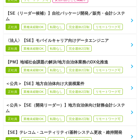
【SE（リーダー候補）】自社パッケージ開発／販売・会計システ
ム
正社員
業種未経験OK
転勤なし
完全週休2日制
リモートワーク可
〈法人〉【SE】モバイルキャリア向けデータエンジニア
正社員
業種未経験OK
転勤なし
完全週休2日制
【PM】地域社会課題の解決/地方自治体業務のDX化推進
正社員
業種未経験OK
転勤なし
完全週休2日制
リモートワーク可
＜公共＞【SE】地方自治体向け大規模案件
正社員
業種未経験OK
転勤なし
完全週休2日制
リモートワーク可
＜公共＞【SE（開発リーダー）】地方自治体向け財務会計システ
ム
正社員
業種未経験OK
転勤なし
完全週休2日制
リモートワーク可
【SE】テレコム・ユーティリティ/基幹システム更改・維持開発