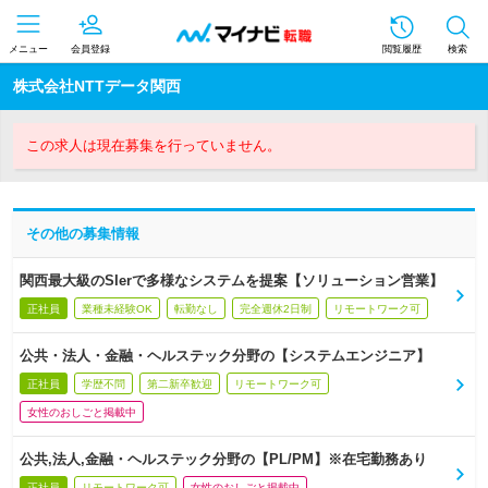
メニュー
会員登録
閲覧履歴
検索
株式会社NTTデータ関西
この求人は現在募集を行っていません。
その他の募集情報
関西最大級のSIerで多様なシステムを提案【ソリューション営業】
正社員
業種未経験OK
転勤なし
完全週休2日制
リモートワーク可
公共・法人・金融・ヘルステック分野の【システムエンジニア】
正社員
学歴不問
第二新卒歓迎
リモートワーク可
女性のおしごと掲載中
公共,法人,金融・ヘルステック分野の【PL/PM】※在宅勤務あり
正社員
リモートワーク可
女性のおしごと掲載中