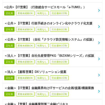
<公共>【IT営業】（行政総合サービスモール「e-TUMO」）
正社員
業種未経験OK
転勤なし
完全週休2日制
＜公共＞【IT営業】行政手続きのオンライン化やクラウド化支援
正社員
業種未経験OK
転勤なし
完全週休2日制
＜公共＞【IT営業】（自社『クラウド防災情報システム』の拡販）
正社員
業種未経験OK
転勤なし
完全週休2日制
＜法人＞【IT営業】自社生産管理PKG「BIZXIMシリーズ」の拡販
正社員
業種未経験OK
転勤なし
完全週休2日制
＜法人＞【顧客営業】DXソリューション提案
正社員
業種未経験OK
転勤なし
完全週休2日制
＜金融＞【IT営業】金融業界向けITサービスの企画/提案/構築業務
正社員
業種未経験OK
転勤なし
完全週休2日制
＜金融＞【営業】金融事業部第二金融ビジネス