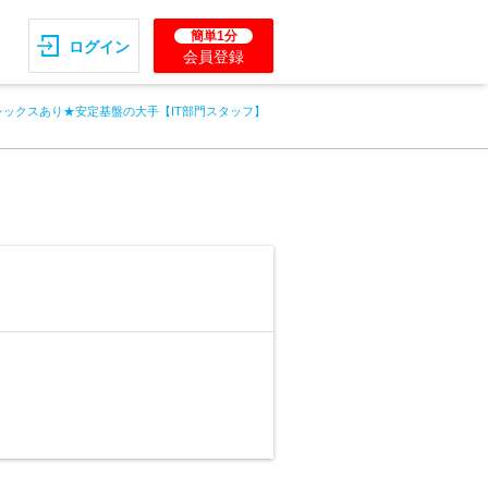
簡単1分
ログイン
会員登録
レックスあり★安定基盤の大手【IT部門スタッフ】