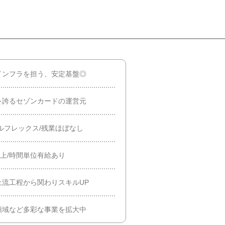
インフラを担う、安定基盤◎
を誇るセゾンカードの運営元
ルフレックス/残業ほぼなし
以上/時間単位有給あり
上流工程から関わりスキルUP
領域など多彩な事業を拡大中