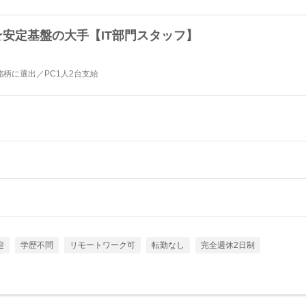
安定基盤の大手【IT部門スタッフ】
柄に選出／PC1人2台支給
迎
学歴不問
リモートワーク可
転勤なし
完全週休2日制