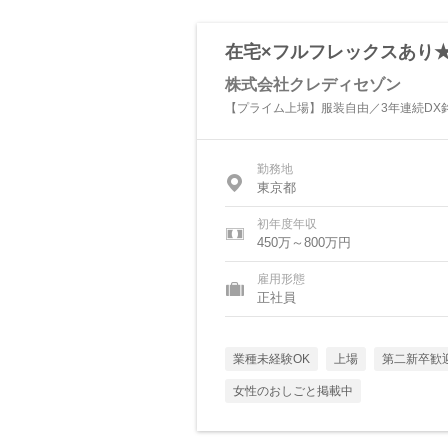
在宅×フルフレックスあり★
株式会社クレディセゾン
【プライム上場】服装自由／3年連続DX銘
勤務地
東京都
初年度年収
450万～800万円
雇用形態
正社員
業種未経験OK
上場
第二新卒歓
女性のおしごと掲載中