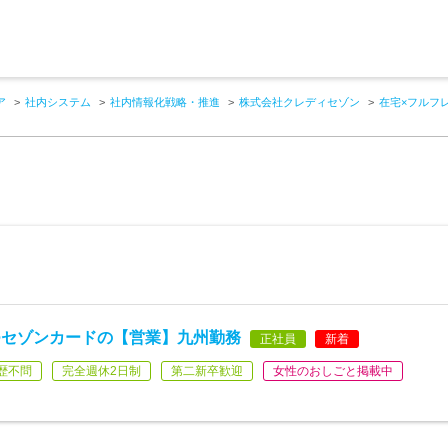
ア
社内システム
社内情報化戦略・推進
株式会社クレディセゾン
在宅×フルフ
つセゾンカードの【営業】九州勤務
正社員
新着
歴不問
完全週休2日制
第二新卒歓迎
女性のおしごと掲載中