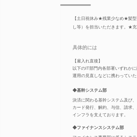
【土日祝休み★残業少なめ★髪型
し等）を担当いただきます。★充
具体的には
【雇入れ直後】
以下のIT部門内各部署いずれかに
運用の見直しなどに携わっていた
◆基幹システム部
決済に関わる基幹システム及び、
カード発行、解約、与信、請求、
インフラを支えております。
◆ファイナンスシステム部