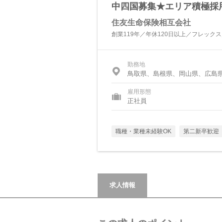
中四国募集★エリア積極採
住友生命保険相互会社
創業119年／年休120日以上／フレック
勤務地
鳥取県、島根県、岡山県、広島
雇用形態
正社員
職種・業種未経験OK
第二新卒歓迎
求人情報