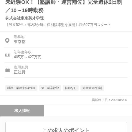
未経験OK！【塾講師・運営補佐】完全週休2日制
／10～19時勤務
株式会社東京英才学院
【設立52年：都内3か所に個別指導塾を展開】月給27万円スタート
勤務地
東京都
初年度年収
405万～427万円
雇用形態
正社員
職種・業種未経験OK
第二新卒歓迎
転勤なし
完全週休2日制
掲載終了日：2026/08/06
求人情報
この求人のポイント