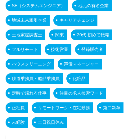
SE（システムエンジニア）
地元の有名企業
地域未来牽引企業
キャリアチェンジ
土地家屋調査士
関東
20代 初めて転職
フルリモート
技術営業
登録販売者
ハウスクリーニング
声優マネージャー
鉄道乗務員・船舶乗務員
化粧品
定時で帰れる仕事
注目の求人検索ワード
正社員
リモートワーク・在宅勤務
第二新卒
未経験
土日祝日休み