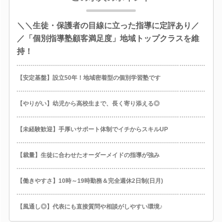
＼＼生徒・保護者の目線に立った指導に定評あり／
／「個別指導塾顧客満足度」地域トップクラスを維
持！
【安定基盤】設立50年！地域密着型の個別学習塾です
【やりがい】幼児から高校生まで、長く寄り添える◎
【未経験歓迎】手厚いサポート体制でイチからスキルUP
【裁量】生徒に合わせたオーダーメイドの指導が強み
【働きやすさ】10時～19時勤務＆完全週休2日制(日月)
【風通し◎】代表にも直接質問や相談がしやすい環境♪