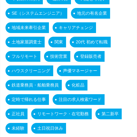
SE（システムエンジニア）
地元の有名企業
地域未来牽引企業
キャリアチェンジ
土地家屋調査士
関東
20代 初めて転職
フルリモート
技術営業
登録販売者
ハウスクリーニング
声優マネージャー
鉄道乗務員・船舶乗務員
化粧品
定時で帰れる仕事
注目の求人検索ワード
正社員
リモートワーク・在宅勤務
第二新卒
未経験
土日祝日休み