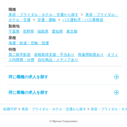
職種
美容・ブライダル・ホテル・交通から探す
>
美容・ブライダル・
ホテル・交通
>
交通・運輸
>
バス運転手・バス乗務員
勤務地
千葉県
長野県
福島県
愛知県
東京都
業種
海運・鉄道・空輸・陸運
特徴
第二新卒歓迎
資格取得支援・手当あり
再雇用制度あり
オフィ
ス内禁煙・分煙
自社商品・メディアあり
同じ職種の求人を探す
同じ業種の求人を探す
転職TOP
美容・ブライダル・ホテル・交通から探す
美容・ブライダル・ホ
© Mynavi Corporation