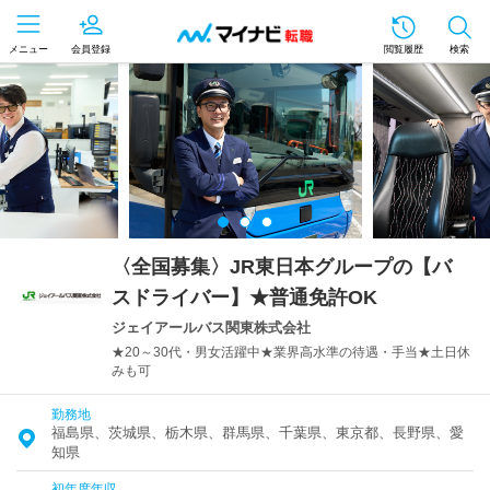
メニュー
会員登録
閲覧履歴
検索
〈全国募集〉JR東日本グループの【バ
スドライバー】★普通免許OK
ジェイアールバス関東株式会社
★20～30代・男女活躍中★業界高水準の待遇・手当★土日休
みも可
勤務地
福島県、茨城県、栃木県、群馬県、千葉県、東京都、長野県、愛
知県
初年度年収