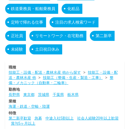
鉄道乗務員・船舶乗務員
化粧品
定時で帰れる仕事
注目の求人検索ワード
正社員
リモートワーク・在宅勤務
第二新卒
未経験
土日祝日休み
職種
技能工・設備・配送・農林水産 他から探す
>
技能工・設備・配
送・農林水産 他
>
技能工（整備・生産・製造・工事）
>
整
備・メカニック（自動車・二輪車）
勤務地
長野県
東京都
茨城県
千葉県
栃木県
業種
海運・鉄道・空輸・陸運
特徴
第二新卒歓迎
急募
中途入社5割以上
社会人経験20年以上歓迎
賞与5ヶ月以上