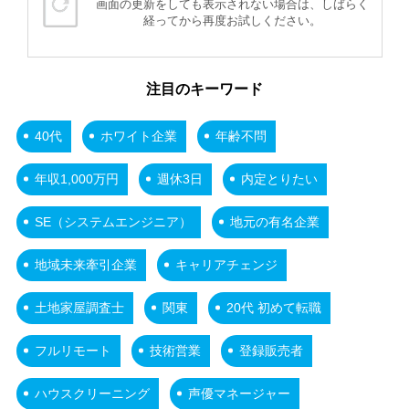
画面の更新をしても表示されない場合は、しばらく
経ってから再度お試しください。
注目のキーワード
40代
ホワイト企業
年齢不問
年収1,000万円
週休3日
内定とりたい
SE（システムエンジニア）
地元の有名企業
地域未来牽引企業
キャリアチェンジ
土地家屋調査士
関東
20代 初めて転職
フルリモート
技術営業
登録販売者
ハウスクリーニング
声優マネージャー