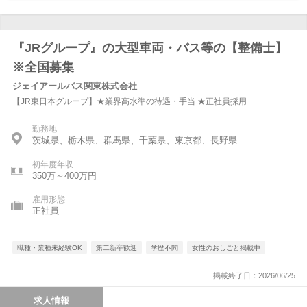
『JRグループ』の大型車両・バス等の【整備士】
※全国募集
ジェイアールバス関東株式会社
【JR東日本グループ】★業界高水準の待遇・手当 ★正社員採用
勤務地
茨城県、栃木県、群馬県、千葉県、東京都、長野県
初年度年収
350万～400万円
雇用形態
正社員
職種・業種未経験OK
第二新卒歓迎
学歴不問
女性のおしごと掲載中
掲載終了日：2026/06/25
求人情報