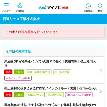
メニュー
会員登録
閲覧履歴
検索
日建リース工業株式会社
この求人は現在募集を行っていません。
その他の募集情報
未経験OK★将来性バツグンの業界で働く【業務管理】借上社宅あ
り
新着
正社員
職種・業種未経験OK
第二新卒歓迎
女性のおしごと掲載中
売上高1000億超え★既存顧客メインの【ルート営業】住宅手当あり
新着
正社員
業種未経験OK
第二新卒歓迎
女性のおしごと掲載中
既存顧客が9割以上★未経験OKの【ルート営業】賞与支給実績3カ