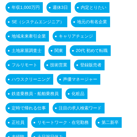
年収1,000万円
週休3日
内定とりたい
SE（システムエンジニア）
地元の有名企業
地域未来牽引企業
キャリアチェンジ
土地家屋調査士
関東
20代 初めて転職
フルリモート
技術営業
登録販売者
ハウスクリーニング
声優マネージャー
鉄道乗務員・船舶乗務員
化粧品
定時で帰れる仕事
注目の求人検索ワード
正社員
リモートワーク・在宅勤務
第二新卒
未経験
土日祝日休み