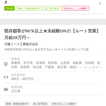
月
正社員
職種・業種未経験OK
第二新卒歓迎
女性のおしごと掲載中
既存顧客が90％以上★未経験OKの【ルート営業】
月給28万円～
日建リース工業株式会社
休暇取得実績130日以上★住宅手当あり★マイナビ転職フェア出展
勤務地
青森県、岩手県、宮城県、秋田県、山形県、福島県、茨城県、栃
木県、群馬県、埼玉県、千葉県、東京都、神奈川県、石川県、新
もっと見る
潟県、長野県、静岡県、愛知県、大阪府、島根県、岡山県、広島
初年度年収
県、山口県、香川県、愛媛県、福岡県、長崎県、熊本県、大分
400万～600万円
県、鹿児島県、沖縄県
雇用形態
正社員
職種・業種未経験OK
第二新卒歓迎
女性のおしごと掲載中