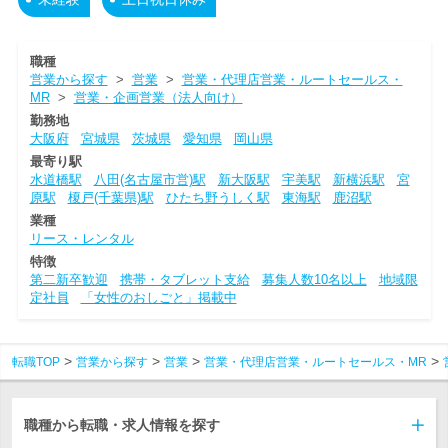
職種
営業から探す
>
営業
>
営業・代理店営業・ルートセールス・
MR
>
営業・企画営業（法人向け）
勤務地
大阪府
宮城県
茨城県
愛知県
岡山県
最寄り駅
水道橋駅
八田(名古屋市営)駅
新大阪駅
宇美駅
新横浜駅
宮
原駅
榎戸(千葉県)駅
ひたち野うしく駅
東海駅
鹿沼駅
業種
リース・レンタル
特徴
第二新卒歓迎
携帯・タブレット支給
募集人数10名以上
地域限
定社員
「女性のおしごと」掲載中
転職TOP
営業から探す
営業
営業・代理店営業・ルートセールス・MR
職種から転職・求人情報を探す