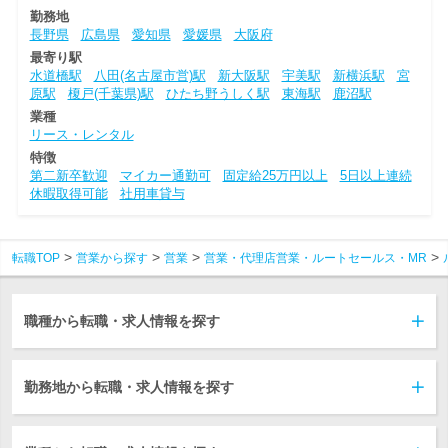
勤務地
長野県
広島県
愛知県
愛媛県
大阪府
最寄り駅
水道橋駅
八田(名古屋市営)駅
新大阪駅
宇美駅
新横浜駅
宮
原駅
榎戸(千葉県)駅
ひたち野うしく駅
東海駅
鹿沼駅
業種
リース・レンタル
特徴
第二新卒歓迎
マイカー通勤可
固定給25万円以上
5日以上連続
休暇取得可能
社用車貸与
転職TOP
営業から探す
営業
営業・代理店営業・ルートセールス・MR
職種から転職・求人情報を探す
勤務地から転職・求人情報を探す