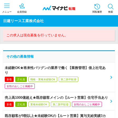
メニュー
会員登録
閲覧履歴
検索
日建リース工業株式会社
この求人は現在募集を行っていません。
その他の募集情報
未経験OK★将来性バツグンの業界で働く【業務管理】借上社宅あ
り
新着
正社員
職種・業種未経験OK
第二新卒歓迎
女性のおしごと掲載中
売上高1000億超え★既存顧客メインの【ルート営業】住宅手当あり
新着
正社員
業種未経験OK
第二新卒歓迎
女性のおしごと掲載中
既存顧客が9割以上★未経験OKの【ルート営業】賞与支給実績3カ