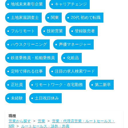
地域未来牽引企業
キャリアチェンジ
土地家屋調査士
関東
20代 初めて転職
フルリモート
技術営業
登録販売者
ハウスクリーニング
声優マネージャー
鉄道乗務員・船舶乗務員
化粧品
定時で帰れる仕事
注目の求人検索ワード
正社員
リモートワーク・在宅勤務
第二新卒
未経験
土日祝日休み
職種
営業から探す
>
営業
>
営業・代理店営業・ルートセールス・
MR
>
ルートセールス・渉外・外商