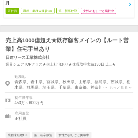
月
正社員
職種・業種未経験OK
第二新卒歓迎
女性のおしごと掲載中
売上高1000億超え★既存顧客メインの【ルート営
業】住宅手当あり
日建リース工業株式会社
業界シェアTOPクラス★借上社宅あり★休暇取得実績130日以上★
勤務地
青森県、岩手県、宮城県、秋田県、山形県、福島県、茨城県、栃
木県、群馬県、埼玉県、千葉県、東京都、神奈川県、石川県、新
もっと見る
潟県、長野県、静岡県、愛知県、大阪府、島根県、岡山県、広島
初年度年収
県、山口県、香川県、愛媛県、福岡県、長崎県、熊本県、大分
450万～600万円
県、鹿児島県、沖縄県
雇用形態
正社員
業種未経験OK
第二新卒歓迎
女性のおしごと掲載中