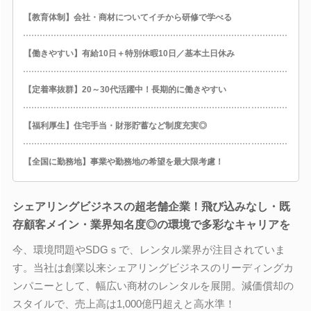
【教育体制】会社・商材についてイチから研修で学べる
【働きやすい】有給10日＋特別休暇10日／基本土日休み
【定着率抜群】20～30代活躍中！長期的に働きやすい
【福利厚生】住宅手当・財形貯蓄など制度充実◎
【全国に勤務地】事業や勤務地の希望を最大限考慮！
シェアリングビジネスの超老舗企業！飛び込みなし・既
存顧客メイン・業界知名度◎の環境で多彩なキャリアを
今、環境問題やSDGｓで、レンタル業界が注目されていま
す。当社は創業以来シェアリングビジネスのリーディングカ
ンパニーとして、幅広い商材のレンタルを展開。減価償却の
スタイルで、売上高は1,000億円超えと高水準！