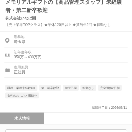
メモリアルギフトの【商品管理スタッフ】未経験
者・第二新卒歓迎
株式会社いなば園
【売上業界TOPクラス】★年休120日以上 ★賞与年2回 ★転勤なし
勤務地
埼玉県
初年度年収
350万～400万円
雇用形態
正社員
職種・業種未経験OK
第二新卒歓迎
学歴不問
転勤なし
完全週休2日制
女性のおしごと掲載中
掲載終了日：2026/06/11
求人情報