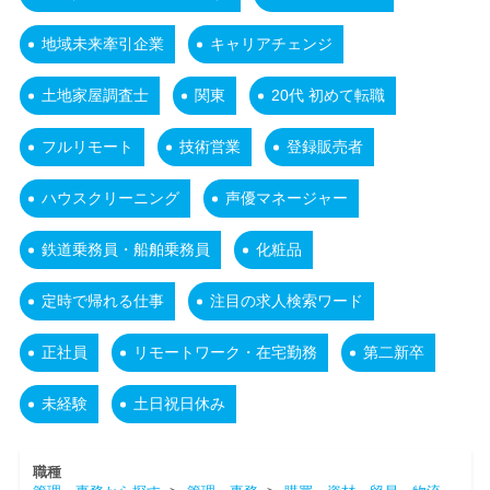
地域未来牽引企業
キャリアチェンジ
土地家屋調査士
関東
20代 初めて転職
フルリモート
技術営業
登録販売者
ハウスクリーニング
声優マネージャー
鉄道乗務員・船舶乗務員
化粧品
定時で帰れる仕事
注目の求人検索ワード
正社員
リモートワーク・在宅勤務
第二新卒
未経験
土日祝日休み
職種