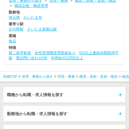
管理・事務から探す
>
管理・事務
>
購買・資材・貿易・物流
>
物流企画・物流管理
勤務地
埼玉県
さいたま市
最寄り駅
北与野駅
さいたま新都心駅
業種
食品
特徴
第二新卒歓迎
女性管理職登用実績あり
5日以上連続休暇取得可
能
電話問い合わせOK
年間休日120日以上
転職TOP
管理・事務から探す
管理・事務
購買・資材・貿易・物流
物流
職種から転職・求人情報を探す
勤務地から転職・求人情報を探す