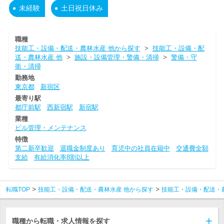
未経験
土日祝日休み
職種
技能工・設備・配送・農林水産 他から探す
>
技能工・設備・配
送・農林水産 他
>
施設・設備管理・警備・清掃
>
警備・守
衛・清掃
勤務地
東京都
新宿区
最寄り駅
都庁前駅
西新宿駅
新宿駅
業種
ビル管理・メンテナンス
特徴
第二新卒歓迎
退職金制度あり
育児中の社員在籍中
交通費全額
支給
有給消化率8割以上
転職TOP
技能工・設備・配送・農林水産 他から探す
技能工・設備・配送・
職種から転職・求人情報を探す