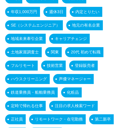
年収1,000万円
週休3日
内定とりたい
SE（システムエンジニア）
地元の有名企業
地域未来牽引企業
キャリアチェンジ
土地家屋調査士
関東
20代 初めて転職
フルリモート
技術営業
登録販売者
ハウスクリーニング
声優マネージャー
鉄道乗務員・船舶乗務員
化粧品
定時で帰れる仕事
注目の求人検索ワード
正社員
リモートワーク・在宅勤務
第二新卒