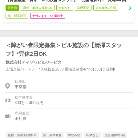
正社員
職種・業種未経験OK
転勤なし
学歴不問
完全週休2日制
第二新卒歓迎
女性のおしごと掲載中
＜障がい者限定募集＞ビル施設の【清掃スタッ
フ】*完休2日OK
株式会社アイザワビルサービス
上場企業パートナー*入社祝金10万*退職金制度有*40代50代活躍中
勤務地
東京都
初年度年収
300万～400万円
雇用形態
正社員
職種・業種未経験OK
第二新卒歓迎
学歴不問
転勤なし
完全週休2日制