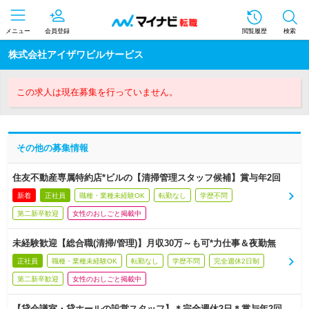
メニュー
会員登録
閲覧履歴
検索
株式会社アイザワビルサービス
この求人は現在募集を行っていません。
その他の募集情報
住友不動産専属特約店*ビルの【清掃管理スタッフ候補】賞与年2回
新着
正社員
職種・業種未経験OK
転勤なし
学歴不問
第二新卒歓迎
女性のおしごと掲載中
未経験歓迎【総合職(清掃/管理)】月収30万～も可*力仕事＆夜勤無
正社員
職種・業種未経験OK
転勤なし
学歴不問
完全週休2日制
第二新卒歓迎
女性のおしごと掲載中
【貸会議室・貸ホールの設営スタッフ】＊完全週休2日＊賞与年2回