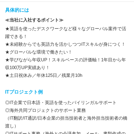
具体的には
≪当社に入社するポイント≫
★英語を使ったデスクワークなど様々なグローバル案件で活
躍できる！
★未経験からでも英語力を活かしつつITスキルが身につく！
★グローバルな環境で働きたい！
★学びながら年収UP！スキルベースの評価軸！1年目から年
収100万UP実績あり！
★土日祝休み／年休125日／残業月10h
ITプロジェクト例
◎IT企業で日本語・英語を使ったバイリンガルサポート
◎海外共同プロジェクトのサポート業務
（IT翻訳/IT通訳/日本企業の担当技術者と海外担当技術者の橋
渡し）
◎ITサポート事務（海外との会議参加、メール、書類作成の