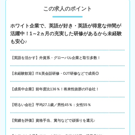
この求人のポイント
ホワイト企業で、英語が好き・英語が得意な仲間が
活躍中！1～2ヵ月の充実した研修があるから未経験
も安心♪
【英語を活かす】外資系・グローバル企業と取引多数！
【未経験歓迎】IT&英会話研修・OJT研修などで成長◎
【成長中企業】前年度比136％！将来性抜群のIT会社！
【明るい会社】平均27.1歳／男性45％：女性55％
【実績を評価】資格手当、賞与などで頑張りを還元♪