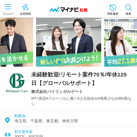
メニュー
会員登録
閲覧履歴
検索
未経験歓迎/リモート案件70％/年休125
日【グローバルサポート】
株式会社バイリンガルゲート
#IT×英語#グローバルに働く#土日祝休み#残業少なめ#転勤な
し
勤務地
埼玉県、千葉県、東京都、神奈川県
初年度年収
300万～600万円