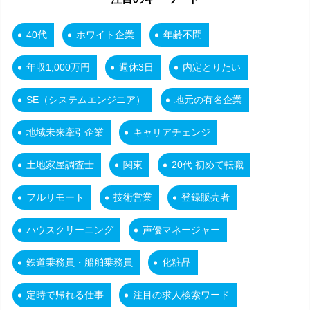
40代
ホワイト企業
年齢不問
年収1,000万円
週休3日
内定とりたい
SE（システムエンジニア）
地元の有名企業
地域未来牽引企業
キャリアチェンジ
土地家屋調査士
関東
20代 初めて転職
フルリモート
技術営業
登録販売者
ハウスクリーニング
声優マネージャー
鉄道乗務員・船舶乗務員
化粧品
定時で帰れる仕事
注目の求人検索ワード