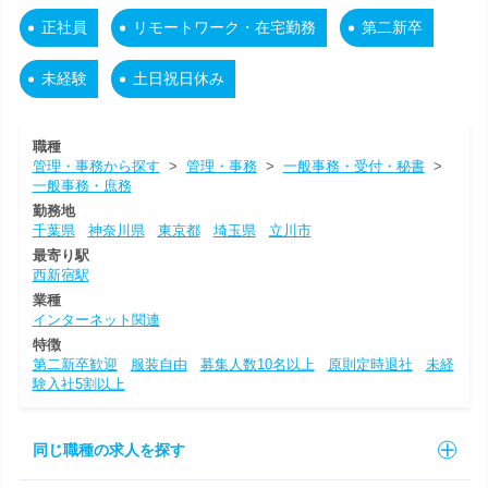
正社員
リモートワーク・在宅勤務
第二新卒
未経験
土日祝日休み
職種
管理・事務から探す
>
管理・事務
>
一般事務・受付・秘書
>
一般事務・庶務
勤務地
千葉県
神奈川県
東京都
埼玉県
立川市
最寄り駅
西新宿駅
業種
インターネット関連
特徴
第二新卒歓迎
服装自由
募集人数10名以上
原則定時退社
未経
験入社5割以上
同じ職種の求人を探す