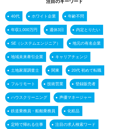
注目のキーワード
40代
ホワイト企業
年齢不問
年収1,000万円
週休3日
内定とりたい
SE（システムエンジニア）
地元の有名企業
地域未来牽引企業
キャリアチェンジ
土地家屋調査士
関東
20代 初めて転職
フルリモート
技術営業
登録販売者
ハウスクリーニング
声優マネージャー
鉄道乗務員・船舶乗務員
化粧品
定時で帰れる仕事
注目の求人検索ワード