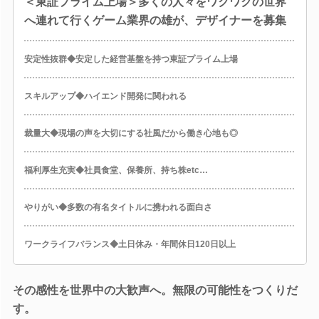
＜東証プライム上場＞多くの人々をワクワクの世界
へ連れて行くゲーム業界の雄が、デザイナーを募集
安定性抜群◆安定した経営基盤を持つ東証プライム上場
スキルアップ◆ハイエンド開発に関われる
裁量大◆現場の声を大切にする社風だから働き心地も◎
福利厚生充実◆社員食堂、保養所、持ち株etc…
やりがい◆多数の有名タイトルに携われる面白さ
ワークライフバランス◆土日休み・年間休日120日以上
その感性を世界中の大歓声へ。無限の可能性をつくりだ
す。