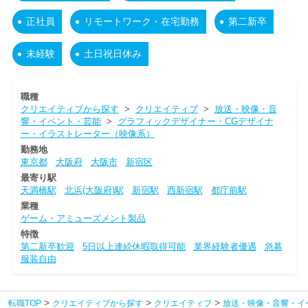
正社員
リモートワーク・在宅勤務
第二新卒
未経験
土日祝日休み
職種
クリエイティブから探す
>
クリエイティブ
>
放送・映像・音
響・イベント・芸能
>
グラフィックデザイナー・CGデザイナ
ー・イラストレーター（映像系）
勤務地
東京都
大阪府
大阪市
新宿区
最寄り駅
天満橋駅
北浜(大阪府)駅
新宿駅
西新宿駅
都庁前駅
業種
ゲーム・アミューズメント製品
特徴
第二新卒歓迎
5日以上連続休暇取得可能
業界経験者優遇
急募
服装自由
転職TOP
クリエイティブから探す
クリエイティブ
放送・映像・音響・イ