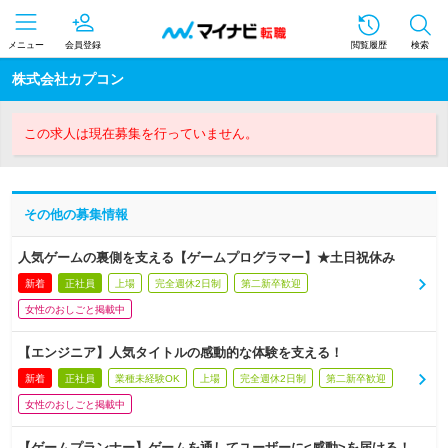
メニュー
会員登録
閲覧履歴
検索
株式会社カプコン
この求人は現在募集を行っていません。
その他の募集情報
人気ゲームの裏側を支える【ゲームプログラマー】★土日祝休み
新着
正社員
上場
完全週休2日制
第二新卒歓迎
女性のおしごと掲載中
【エンジニア】人気タイトルの感動的な体験を支える！
新着
正社員
業種未経験OK
上場
完全週休2日制
第二新卒歓迎
女性のおしごと掲載中
【ゲームプランナー】ゲームを通してユーザーに<感動>を届ける！