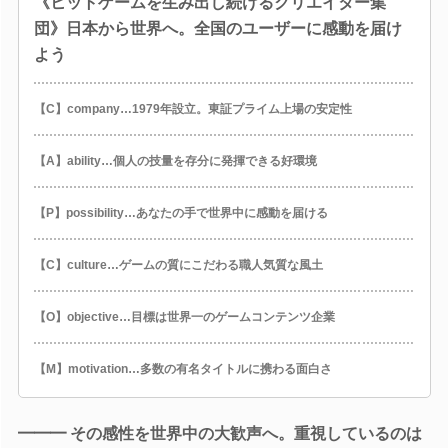
《ヒットゲームを生み出し続けるクリエイター集
団》日本から世界へ。全国のユーザーに感動を届け
よう
【C】company…1979年設立。東証プライム上場の安定性
【A】ability…個人の技量を存分に発揮できる好環境
【P】possibility…あなたの手で世界中に感動を届ける
【C】culture…ゲームの質にこだわる職人気質な風土
【O】objective…目標は世界一のゲームコンテンツ企業
【M】motivation…多数の有名タイトルに携わる面白さ
━━━ その感性を世界中の大歓声へ。重視しているのは