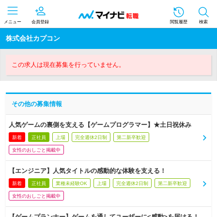
メニュー
会員登録
閲覧履歴
検索
株式会社カプコン
この求人は現在募集を行っていません。
その他の募集情報
人気ゲームの裏側を支える【ゲームプログラマー】★土日祝休み
新着
正社員
上場
完全週休2日制
第二新卒歓迎
女性のおしごと掲載中
【エンジニア】人気タイトルの感動的な体験を支える！
新着
正社員
業種未経験OK
上場
完全週休2日制
第二新卒歓迎
女性のおしごと掲載中
【ゲームプランナー】ゲームを通してユーザーに<感動>を届ける！