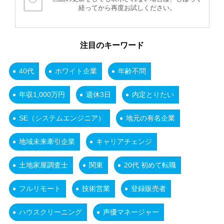
経ってから再度お試しください。
注目のキーワード
40代
ホワイト企業
年齢不問
年収1,000万円
週休3日
内定とりたい
SE（システムエンジニア）
地元の有名企業
地域未来牽引企業
キャリアチェンジ
土地家屋調査士
関東
20代 初めて転職
フルリモート
技術営業
登録販売者
ハウスクリーニング
声優マネージャー