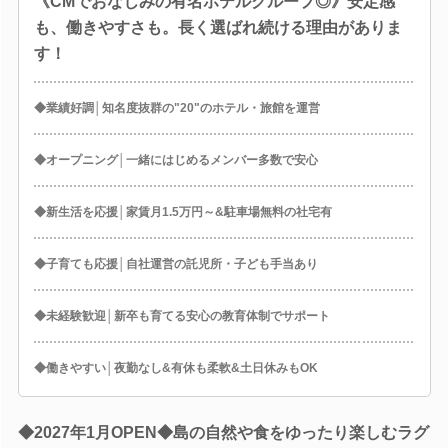
《CMでおなじみの有名ホテルグループ◎》安定感
も、働きやすさも。長く選ばれ続ける理由がありま
す！
◆業績好調│知名度抜群の"20"のホテル・旅館を運営
◆オープニング│一緒にはじめるメンバー多数で安心
◆新生活を応援│家賃月1.5万円～&駐車場無料の社宅有
◆子育ても応援│自社運営の託児所・子ども手当あり
◆未経験歓迎│新卒も育てる安心の教育体制でサポート
◆働きやすい│夜勤なし&有休も柔軟&土日休みもOK
◆2027年1月OPEN◆島の自然や食をゆったり楽しむラグ