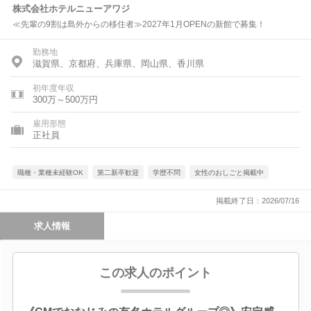
株式会社ホテルニューアワジ
≪先輩の9割は島外からの移住者≫2027年1月OPENの新館で募集！
勤務地
滋賀県、京都府、兵庫県、岡山県、香川県
初年度年収
300万～500万円
雇用形態
正社員
職種・業種未経験OK
第二新卒歓迎
学歴不問
女性のおしごと掲載中
掲載終了日：2026/07/16
求人情報
この求人のポイント