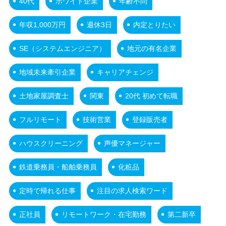
40代
ホワイト企業
年齢不問
年収1,000万円
週休3日
内定とりたい
SE（システムエンジニア）
地元の有名企業
地域未来牽引企業
キャリアチェンジ
土地家屋調査士
関東
20代 初めて転職
フルリモート
技術営業
登録販売者
ハウスクリーニング
声優マネージャー
鉄道乗務員・船舶乗務員
化粧品
定時で帰れる仕事
注目の求人検索ワード
正社員
リモートワーク・在宅勤務
第二新卒