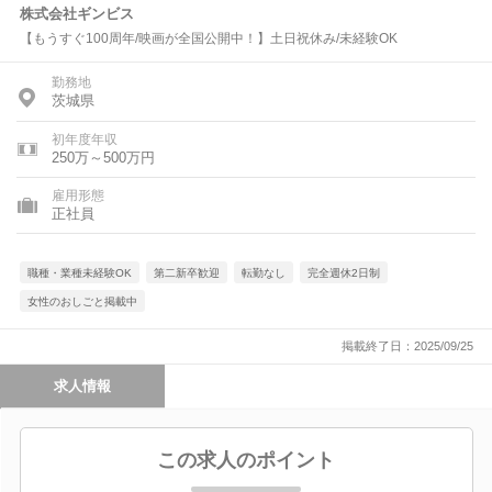
株式会社ギンビス
【もうすぐ100周年/映画が全国公開中！】土日祝休み/未経験OK
勤務地
茨城県
初年度年収
250万～500万円
雇用形態
正社員
職種・業種未経験OK
第二新卒歓迎
転勤なし
完全週休2日制
女性のおしごと掲載中
掲載終了日：2025/09/25
求人情報
この求人のポイント