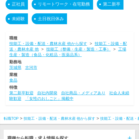
正社員
リモートワーク・在宅勤務
第二新卒
未経験
土日祝日休み
職種
技能工・設備・配送・農林水産 他から探す
>
技能工・設備・配
送・農林水産 他
>
技能工（整備・生産・製造・工事）
>
工場
生産・製造（食品・化粧品・医薬品系）
勤務地
茨城県
古河市
業種
食品
特徴
第二新卒歓迎
自社内開発
自社商品・メディアあり
社会人未経
験歓迎
「女性のおしごと」掲載中
転職TOP
技能工・設備・配送・農林水産 他から探す
技能工・設備・配送・
職種から転職・求人情報を探す