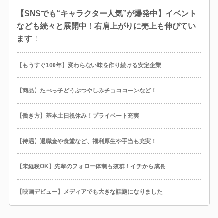
【SNSでも“キャラクター人気”が爆発中】イベント
なども続々と展開中！右肩上がりに売上も伸びてい
ます！
【もうすぐ100年】変わらない味を作り続ける安定企業
【商品】たべっ子どうぶつやしみチョココーンなど！
【働き方】基本土日祝休み！プライベート充実
【待遇】退職金や食堂など、福利厚生や手当も充実！
【未経験OK】先輩のフォロー体制も抜群！イチから成長
【映画デビュー】メディアでも大きな話題になりました