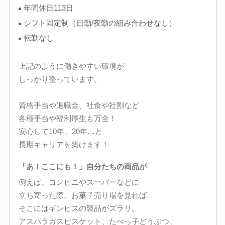
年間休日113日
シフト固定制（日勤/夜勤の組み合わせなし）
転勤なし
上記のように働きやすい環境が
しっかり整っています。
資格手当や退職金、社食や社割など
各種手当や福利厚生も万全！
安心して10年、20年…と
長期キャリアを築けます！
「あ！ここにも！」自分たちの商品が
例えば、コンビニやスーパーなどに
立ち寄った際、お菓子売り場を見れば
そこにはギンビスの製品がズラリ。
アスパラガスビスケット、たべっ子どうぶつ、