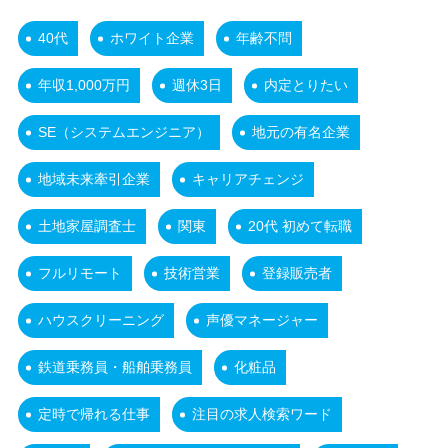
40代
ホワイト企業
年齢不問
年収1,000万円
週休3日
内定とりたい
SE（システムエンジニア）
地元の有名企業
地域未来牽引企業
キャリアチェンジ
土地家屋調査士
関東
20代 初めて転職
フルリモート
技術営業
登録販売者
ハウスクリーニング
声優マネージャー
鉄道乗務員・船舶乗務員
化粧品
定時で帰れる仕事
注目の求人検索ワード