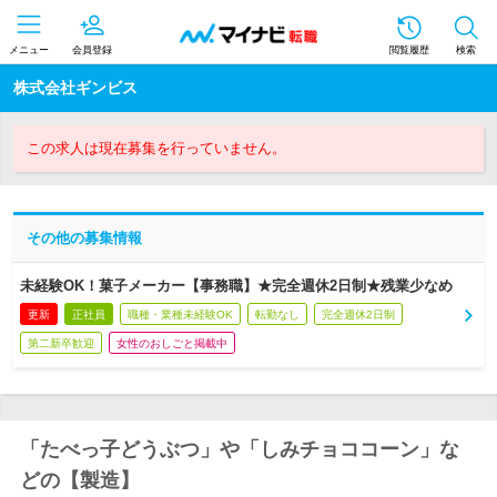
メニュー
会員登録
閲覧履歴
検索
株式会社ギンビス
この求人は現在募集を行っていません。
その他の募集情報
未経験OK！菓子メーカー【事務職】★完全週休2日制★残業少なめ
更新
正社員
職種・業種未経験OK
転勤なし
完全週休2日制
第二新卒歓迎
女性のおしごと掲載中
「たべっ子どうぶつ」や「しみチョココーン」な
どの【製造】