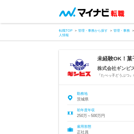
転職TOP
管理・事務から探す
管理・事務
人情報
未経験OK！菓
株式会社ギンビ
『たべっ子どうぶつ』
勤務地
茨城県
初年度年収
250万～500万円
雇用形態
正社員