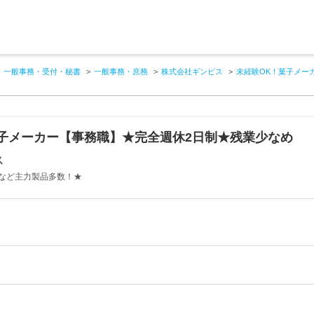
一般事務・受付・秘書
一般事務・庶務
株式会社ギンビス
未経験OK！菓子メー
子メーカー【事務職】★完全週休2日制★残業少なめ
ス
など主力製品多数！★