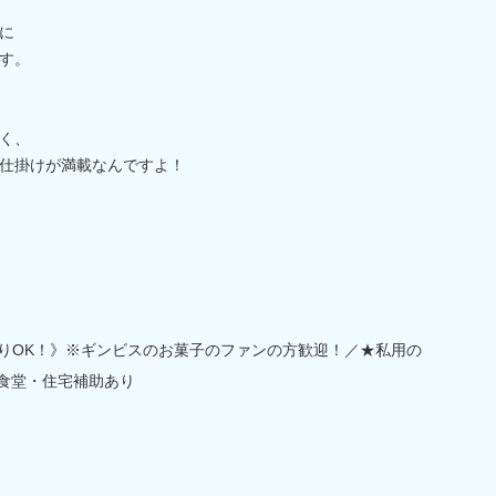
に
す。
く、
仕掛けが満載なんですよ！
ありOK！》※ギンビスのお菓子のファンの方歓迎！／★私用の
員食堂・住宅補助あり