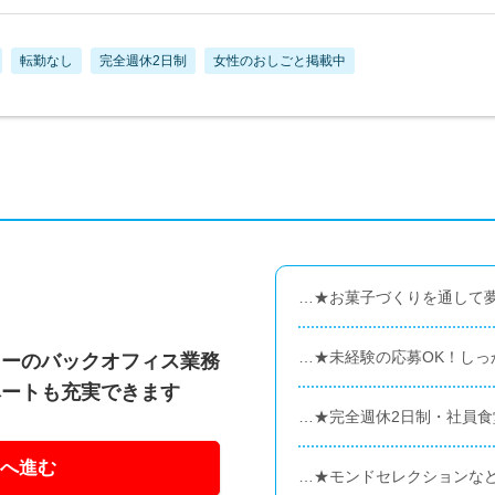
転勤なし
完全週休2日制
女性のおしごと掲載中
…★お菓子づくりを通して
…★未経験の応募OK！しっ
カーのバックオフィス業務
ベートも充実できます
…★完全週休2日制・社員
へ進む
…★モンドセレクションな