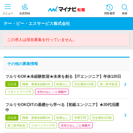
メニュー
会員登録
閲覧履歴
検索
テー・ピー・エスサービス株式会社
この求人は現在募集を行っていません。
その他の募集情報
フルリモOK★未経験歓迎★未来を創る【ITエンジニア】年休120日
正社員
職種・業種未経験OK
転勤なし
完全週休2日制
第二新卒歓迎
リモートワーク可
女性のおしごと掲載中
フルリモOK◎ITの基礎から学べる【初級エンジニア】★20代活躍
中
正社員
職種・業種未経験OK
転勤なし
学歴不問
完全週休2日制
第二新卒歓迎
リモートワーク可
女性のおしごと掲載中