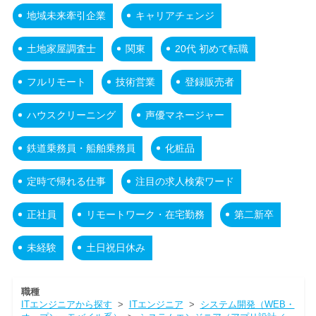
地域未来牽引企業
キャリアチェンジ
土地家屋調査士
関東
20代 初めて転職
フルリモート
技術営業
登録販売者
ハウスクリーニング
声優マネージャー
鉄道乗務員・船舶乗務員
化粧品
定時で帰れる仕事
注目の求人検索ワード
正社員
リモートワーク・在宅勤務
第二新卒
未経験
土日祝日休み
職種
ITエンジニアから探す
>
ITエンジニア
>
システム開発（WEB・