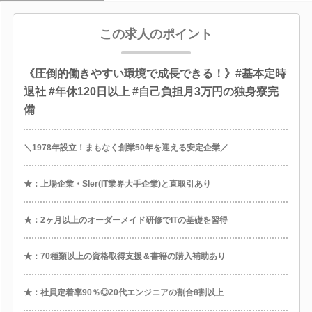
この求人のポイント
《圧倒的働きやすい環境で成長できる！》#基本定時
退社 #年休120日以上 #自己負担月3万円の独身寮完
備
＼1978年設立！まもなく創業50年を迎える安定企業／
★：上場企業・SIer(IT業界大手企業)と直取引あり
★：2ヶ月以上のオーダーメイド研修でITの基礎を習得
★：70種類以上の資格取得支援＆書籍の購入補助あり
★：社員定着率90％◎20代エンジニアの割合8割以上