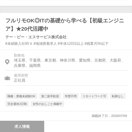
フルリモOK◎ITの基礎から学べる【初級エンジニ
ア】★20代活躍中
テー・ピー・エスサービス株式会社
#未経験入社95％ #地域密着求人 #年休120日以上 #残業月5h以下
勤務地
埼玉県、千葉県、東京都、神奈川県、愛知県、京都府、大阪府、
兵庫県、福岡県
雇用形態
正社員
職種・業種未経験OK
第二新卒歓迎
学歴不問
リモートワーク可
転勤なし
完全週休2日制
女性のおしごと掲載中
掲載終了日：2026/07/09
求人情報