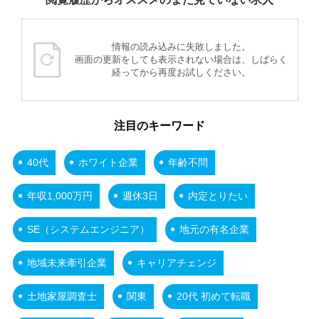
情報の読み込みに失敗しました。
画面の更新をしても表示されない場合は、しばらく
経ってから再度お試しください。
注目のキーワード
40代
ホワイト企業
年齢不問
年収1,000万円
週休3日
内定とりたい
SE（システムエンジニア）
地元の有名企業
地域未来牽引企業
キャリアチェンジ
土地家屋調査士
関東
20代 初めて転職