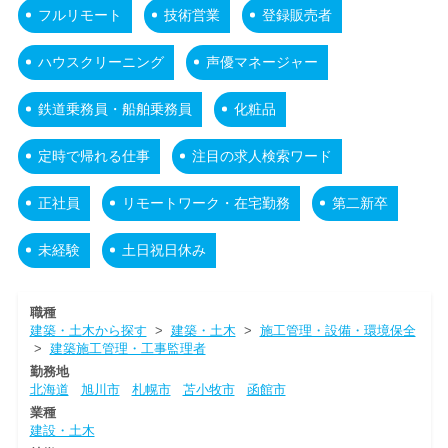
フルリモート
技術営業
登録販売者
ハウスクリーニング
声優マネージャー
鉄道乗務員・船舶乗務員
化粧品
定時で帰れる仕事
注目の求人検索ワード
正社員
リモートワーク・在宅勤務
第二新卒
未経験
土日祝日休み
職種
建築・土木から探す
>
建築・土木
>
施工管理・設備・環境保全
>
建築施工管理・工事監理者
勤務地
北海道
旭川市
札幌市
苫小牧市
函館市
業種
建設・土木