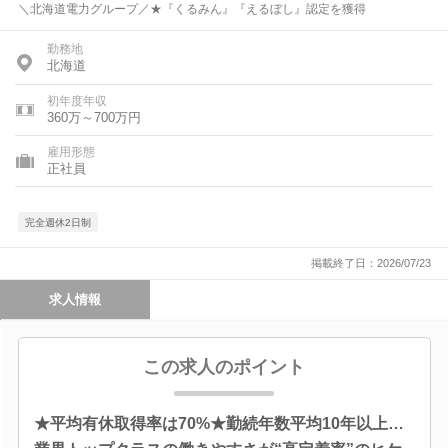
＼北海道電力グループ／★『くるみん』『えるぼし』認定を獲得
勤務地
北海道
初年度年収
360万～700万円
雇用形態
正社員
完全週休2日制
掲載終了日：2026/07/23
求人情報
この求人のポイント
★平均有休取得率は70%★勤続年数平均10年以上…