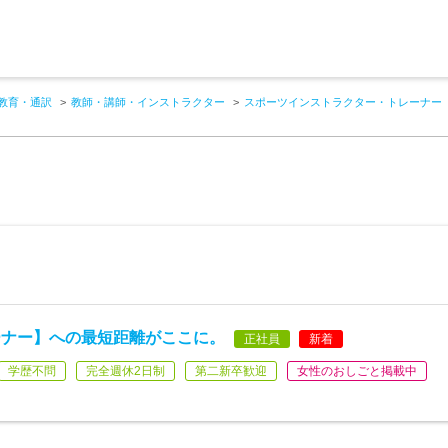
教育・通訳
教師・講師・インストラクター
スポーツインストラクター・トレーナー
ーナー】への最短距離がここに。
正社員
新着
学歴不問
完全週休2日制
第二新卒歓迎
女性のおしごと掲載中