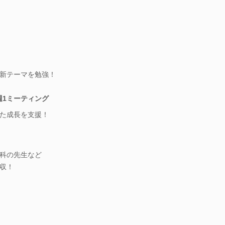
新テーマを勉強！
週1ミーティング
た成長を支援！
科の先生など
収！