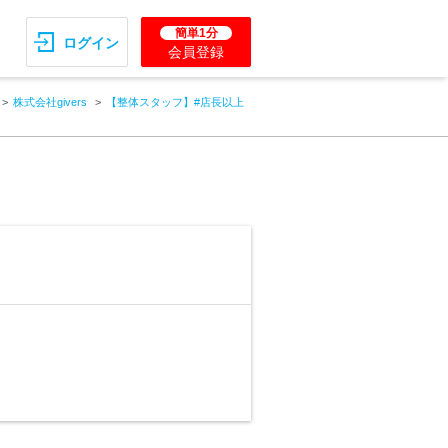
簡単1分
ログイン
会員登録
株式会社givers
【整体スタッフ】#店長以上