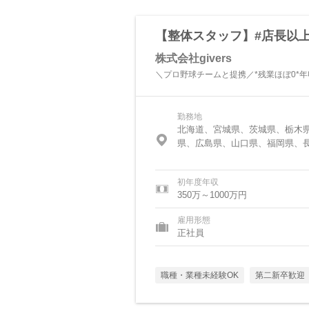
【整体スタッフ】#店長以上
株式会社givers
＼プロ野球チームと提携／*残業ほぼ0*年収
勤務地
北海道、宮城県、茨城県、栃木
県、広島県、山口県、福岡県、
初年度年収
350万～1000万円
雇用形態
正社員
職種・業種未経験OK
第二新卒歓迎