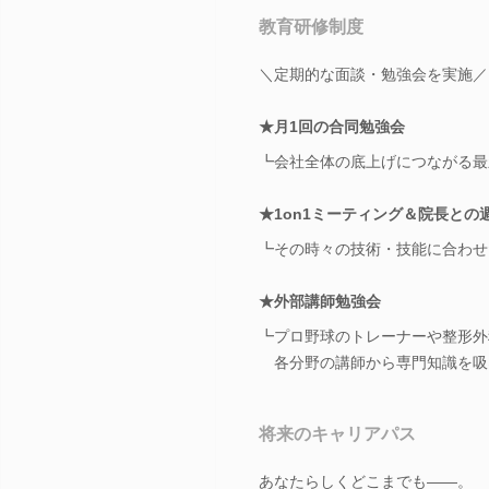
教育研修制度
＼定期的な面談・勉強会を実施／
★月1回の合同勉強会
┗会社全体の底上げにつながる最
★1on1ミーティング＆院長との
┗その時々の技術・技能に合わせ
★外部講師勉強会
┗プロ野球のトレーナーや整形外
各分野の講師から専門知識を吸
将来のキャリアパス
あなたらしくどこまでも――。