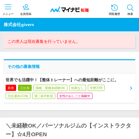
メニュー
会員登録
閲覧履歴
検索
株式会社givers
この求人は現在募集を行っていません。
その他の募集情報
世界でも活躍中！【整体トレーナー】への最短距離がここに。
新着
正社員
職種・業種未経験OK
転勤なし
学歴不問
完全週休2日制
第二新卒歓迎
女性のおしごと掲載中
＼未経験OK／パーソナルジムの【インストラクタ
ー】☆4月OPEN