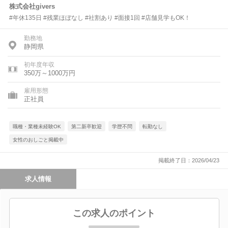
株式会社givers
#年休135日 #残業ほぼなし #社割あり #面接1回 #店舗見学もOK！
勤務地
静岡県
初年度年収
350万～1000万円
雇用形態
正社員
職種・業種未経験OK
第二新卒歓迎
学歴不問
転勤なし
女性のおしごと掲載中
掲載終了日：2026/04/23
求人情報
この求人のポイント