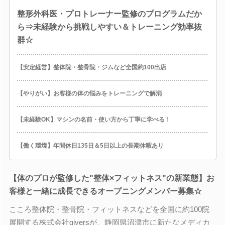
整形外科医・プロトレーナー監修のプログラムだか
ら⇒未経験から挑戦しやすい＆トレーニング効率抜
群☆
【安定経営】整体院・整骨院・ジムなど全国約100出店
【やりがい】お客様の体の悩みをトレーニングで解消
【未経験OK】マシンの名前・使い方から丁寧に学べる！
【働く環境】年間休日135日＆5日以上の長期休暇あり
【体のプロが監修した"整体×フィットネス"の新業態】お
客様と一緒に成長できるオープニングメンバー募集☆
こころ整体院・整骨院・フィットネスなどを全国に約100院
展開する株式会社giversが、静岡県沼津市に新たなメディカ