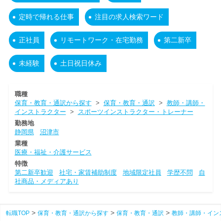
定時で帰れる仕事
注目の求人検索ワード
正社員
リモートワーク・在宅勤務
第二新卒
未経験
土日祝日休み
職種
保育・教育・通訳から探す
>
保育・教育・通訳
>
教師・講師・
インストラクター
>
スポーツインストラクター・トレーナー
勤務地
静岡県
沼津市
業種
医療・福祉・介護サービス
特徴
第二新卒歓迎
社宅・家賃補助制度
地域限定社員
学歴不問
自
社商品・メディアあり
転職TOP
保育・教育・通訳から探す
保育・教育・通訳
教師・講師・イン