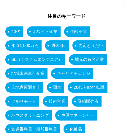
注目のキーワード
40代
ホワイト企業
年齢不問
年収1,000万円
週休3日
内定とりたい
SE（システムエンジニア）
地元の有名企業
地域未来牽引企業
キャリアチェンジ
土地家屋調査士
関東
20代 初めて転職
フルリモート
技術営業
登録販売者
ハウスクリーニング
声優マネージャー
鉄道乗務員・船舶乗務員
化粧品