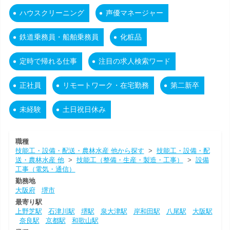
ハウスクリーニング
声優マネージャー
鉄道乗務員・船舶乗務員
化粧品
定時で帰れる仕事
注目の求人検索ワード
正社員
リモートワーク・在宅勤務
第二新卒
未経験
土日祝日休み
職種
技能工・設備・配送・農林水産 他から探す
>
技能工・設備・配
送・農林水産 他
>
技能工（整備・生産・製造・工事）
>
設備
工事（電気・通信）
勤務地
大阪府
堺市
最寄り駅
上野芝駅
石津川駅
堺駅
泉大津駅
岸和田駅
八尾駅
大阪駅
奈良駅
京都駅
和歌山駅