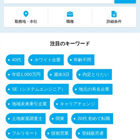
勤務地・本社
職種
詳細条件
注目のキーワード
40代
ホワイト企業
年齢不問
年収1,000万円
週休3日
内定とりたい
SE（システムエンジニア）
地元の有名企業
地域未来牽引企業
キャリアチェンジ
土地家屋調査士
関東
20代 初めて転職
フルリモート
技術営業
登録販売者