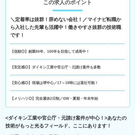
この求人のポイント
＼定着率は抜群！辞めない会社！／マイナビ転職か
ら入社した先輩も活躍中！働きやすさ抜群の技術職
です！
【信頼◎】創業80年、100年を目指して成長中！
【安定感◎】ダイキン工業や官公庁・元請け案件も多数
【安心感◎】現場は堺中心／17～18時には退社可能！
【メリハリ◎】完全週休2日制／GW・夏期・年末年始
<ダイキン工業や官公庁・元請け案件が中心！>あなたの
技術がもっと光るフィールド、ここにあります！