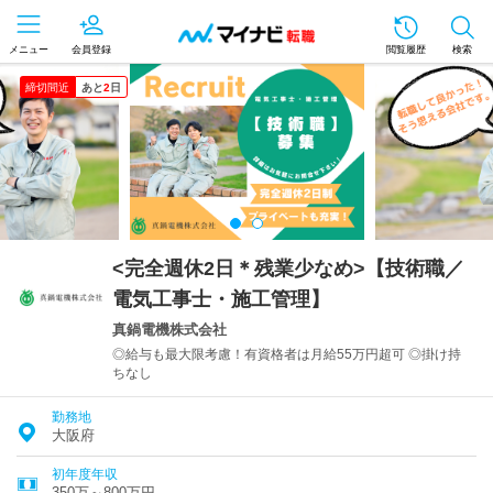
メニュー
会員登録
閲覧履歴
検索
締切間近
あと
2
日
<完全週休2日＊残業少なめ>【技術職／
電気工事士・施工管理】
真鍋電機株式会社
◎給与も最大限考慮！有資格者は月給55万円超可 ◎掛け持
ちなし
勤務地
大阪府
初年度年収
350万～800万円