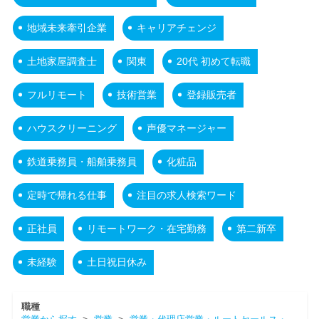
地域未来牽引企業
キャリアチェンジ
土地家屋調査士
関東
20代 初めて転職
フルリモート
技術営業
登録販売者
ハウスクリーニング
声優マネージャー
鉄道乗務員・船舶乗務員
化粧品
定時で帰れる仕事
注目の求人検索ワード
正社員
リモートワーク・在宅勤務
第二新卒
未経験
土日祝日休み
職種