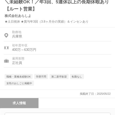
＼未経験OK！／年3回、5連休以上の長期休暇あり
【ルート営業】
株式会社あらしよ
★土日祝休 ★賞与年3回（3.8ヶ月分の実績）＆インセンあり
勤務地
兵庫県
初年度年収
400万～630万円
雇用形態
正社員
職種・業種未経験OK
学歴不問
第二新卒歓迎
転勤なし
女性のおしごと掲載中
掲載終了日：2025/05/22
求人情報