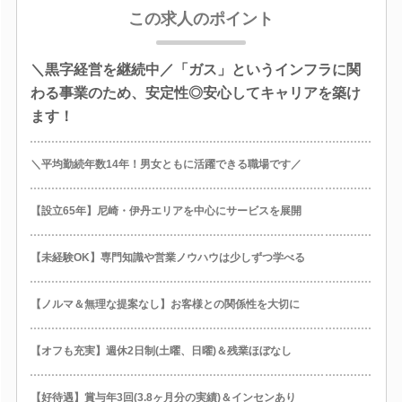
この求人のポイント
＼黒字経営を継続中／「ガス」というインフラに関
わる事業のため、安定性◎安心してキャリアを築け
ます！
＼平均勤続年数14年！男女ともに活躍できる職場です／
【設立65年】尼崎・伊丹エリアを中心にサービスを展開
【未経験OK】専門知識や営業ノウハウは少しずつ学べる
【ノルマ＆無理な提案なし】お客様との関係性を大切に
【オフも充実】週休2日制(土曜、日曜)＆残業ほぼなし
【好待遇】賞与年3回(3.8ヶ月分の実績)＆インセンあり