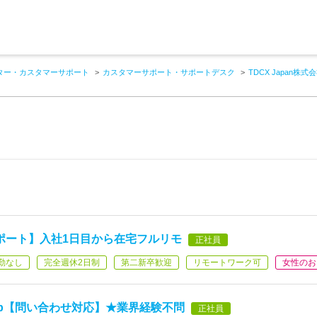
ター・カスタマーサポート
カスタマーサポート・サポートデスク
TDCX Japan株式
ポート】入社1日目から在宅フルリモ
正社員
勤なし
完全週休2日制
第二新卒歓迎
リモートワーク可
女性のお
nb【問い合わせ対応】★業界経験不問
正社員