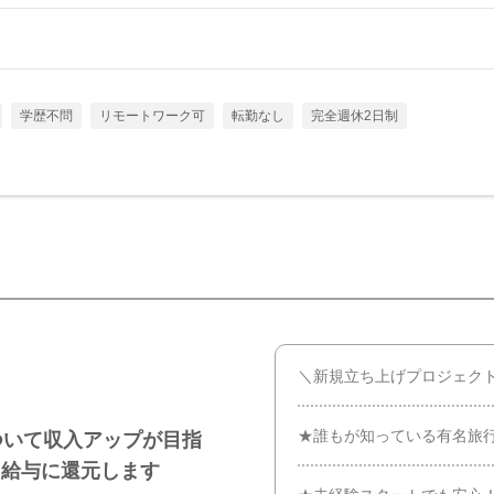
学歴不問
リモートワーク可
転勤なし
完全週休2日制
＼新規立ち上げプロジェク
★誰もが知っている有名旅
ついて収入アップが目指
と給与に還元します