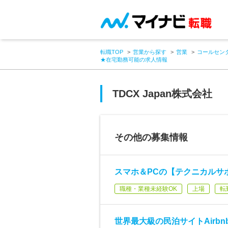
転職TOP
営業から探す
営業
コールセン
★在宅勤務可能の求人情報
TDCX Japan株式会社
その他の募集情報
スマホ＆PCの【テクニカルサ
職種・業種未経験OK
上場
転
世界最大級の民泊サイトAirb