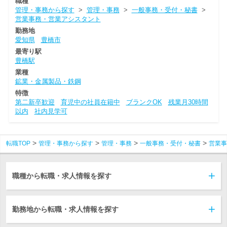
職種
管理・事務から探す
>
管理・事務
>
一般事務・受付・秘書
>
営業事務・営業アシスタント
勤務地
愛知県
豊橋市
最寄り駅
豊橋駅
業種
鉱業・金属製品・鉄鋼
特徴
第二新卒歓迎
育児中の社員在籍中
ブランクOK
残業月30時間
以内
社内見学可
転職TOP
管理・事務から探す
管理・事務
一般事務・受付・秘書
営業事
職種から転職・求人情報を探す
勤務地から転職・求人情報を探す