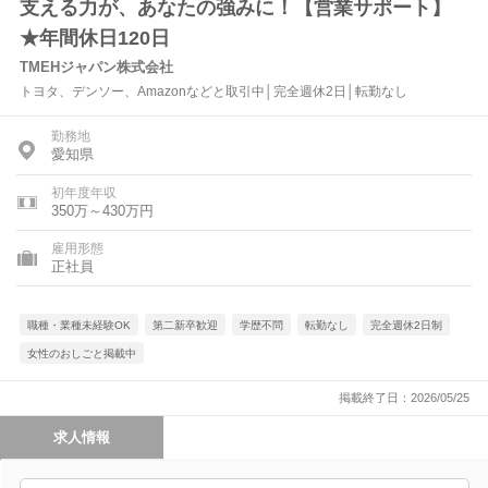
支える力が、あなたの強みに！【営業サポート】
★年間休日120日
TMEHジャパン株式会社
トヨタ、デンソー、Amazonなどと取引中│完全週休2日│転勤なし
勤務地
愛知県
初年度年収
350万～430万円
雇用形態
正社員
職種・業種未経験OK
第二新卒歓迎
学歴不問
転勤なし
完全週休2日制
女性のおしごと掲載中
掲載終了日：2026/05/25
求人情報