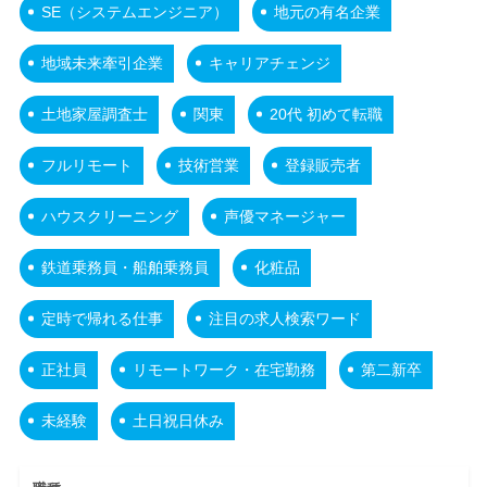
SE（システムエンジニア）
地元の有名企業
地域未来牽引企業
キャリアチェンジ
土地家屋調査士
関東
20代 初めて転職
フルリモート
技術営業
登録販売者
ハウスクリーニング
声優マネージャー
鉄道乗務員・船舶乗務員
化粧品
定時で帰れる仕事
注目の求人検索ワード
正社員
リモートワーク・在宅勤務
第二新卒
未経験
土日祝日休み