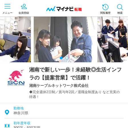
メニュー
会員登録
閲覧履歴
検索
湘南で新しい一歩！未経験◎生活インフ
ラの【提案営業】で活躍！
湘南ケーブルネットワーク株式会社
◆完全週休2日制／賞与年2回／退職金制度あり など充実の
待遇！
勤務地
神奈川県
初年度年収
300万～500万円