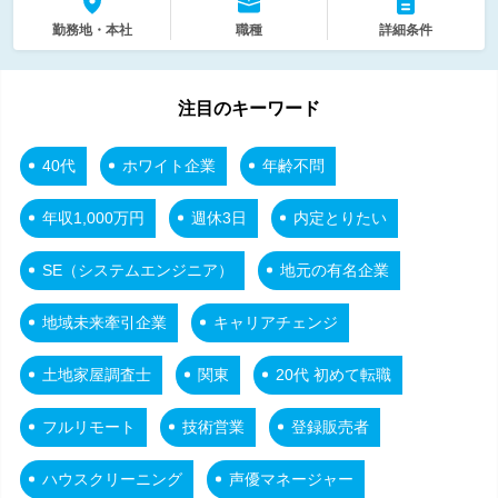
勤務地・本社
職種
詳細条件
注目のキーワード
40代
ホワイト企業
年齢不問
年収1,000万円
週休3日
内定とりたい
SE（システムエンジニア）
地元の有名企業
地域未来牽引企業
キャリアチェンジ
土地家屋調査士
関東
20代 初めて転職
フルリモート
技術営業
登録販売者
ハウスクリーニング
声優マネージャー