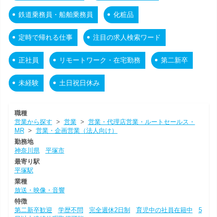
鉄道乗務員・船舶乗務員
化粧品
定時で帰れる仕事
注目の求人検索ワード
正社員
リモートワーク・在宅勤務
第二新卒
未経験
土日祝日休み
職種
営業から探す
>
営業
>
営業・代理店営業・ルートセールス・
MR
>
営業・企画営業（法人向け）
勤務地
神奈川県
平塚市
最寄り駅
平塚駅
業種
放送・映像・音響
特徴
第二新卒歓迎
学歴不問
完全週休2日制
育児中の社員在籍中
5