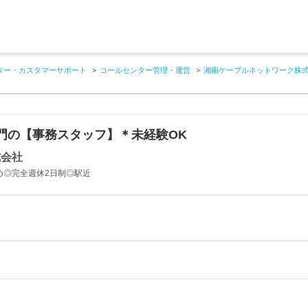
ター・カスタマーサポート
コールセンター管理・運営
湘南ケーブルネットワーク株
門の【事務スタッフ】＊未経験OK
式会社
め◎完全週休2日制◎駅近