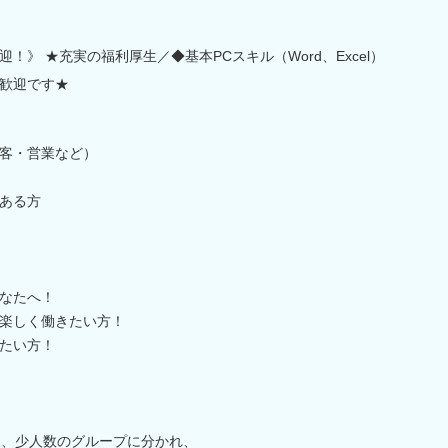
！》 ★充実の福利厚生／◆基本PCスキル（Word、Excel）
歓迎です★
客・営業など）
ある方
なたへ！
楽しく働きたい方！
たい方！
後、少人数のグループに分かれ、