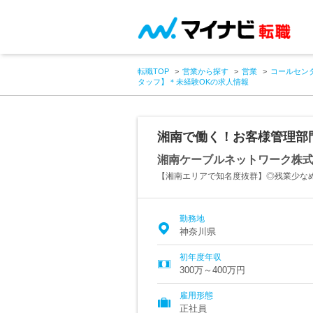
転職TOP
営業から探す
営業
コールセン
タッフ】＊未経験OKの求人情報
湘南で働く！お客様管理部
湘南ケーブルネットワーク株
【湘南エリアで知名度抜群】◎残業少な
勤務地
神奈川県
初年度年収
300万～400万円
雇用形態
正社員