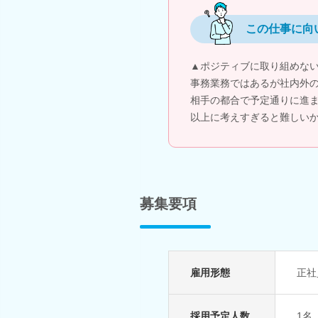
この仕事に向
▲ポジティブに取り組めな
事務業務ではあるが社内外
相手の都合で予定通りに進
以上に考えすぎると難しい
募集要項
雇用形態
正社
採用予定人数
1名