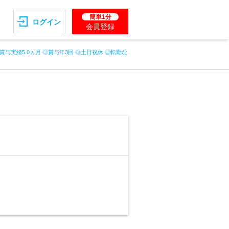
簡単1分
ログイン
会員登録
賞与実績5.0ヵ月 ◎賞与年3回 ◎土日祝休 ◎転勤な