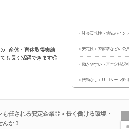
＜社会貢献性＞地域のイン
＜安定性＞警察署などの公
み│産休・育休取得実績
っても長く活躍できます◎
＜働きやすい＞基本定時退
＜転勤なし＞U・Iターン歓
ンも任される安定企業◎＞長く働ける環境・
せんか？