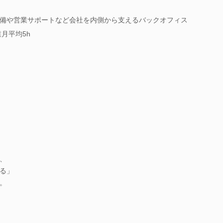
備や営業サポートなど会社を内側から支えるバックオフィス
月平均5h
、
る」
。