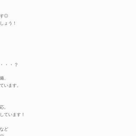
す◎
しょう！
・・・？
備、
ています。
応。
しています！
など