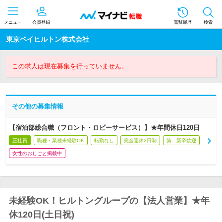
メニュー
会員登録
閲覧履歴
検索
東京ベイヒルトン株式会社
この求人は現在募集を行っていません。
その他の募集情報
【宿泊部総合職（フロント・ロビーサービス）】★年間休日120日
正社員
職種・業種未経験OK
転勤なし
完全週休2日制
第二新卒歓迎
女性のおしごと掲載中
未経験OK！ヒルトングループの【法人営業】★年
休120日(土日祝)