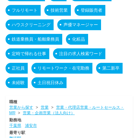
フルリモート
技術営業
登録販売者
ハウスクリーニング
声優マネージャー
鉄道乗務員・船舶乗務員
化粧品
定時で帰れる仕事
注目の求人検索ワード
正社員
リモートワーク・在宅勤務
第二新卒
未経験
土日祝日休み
職種
営業から探す
>
営業
>
営業・代理店営業・ルートセールス・
MR
>
営業・企画営業（法人向け）
勤務地
千葉県
浦安市
最寄り駅