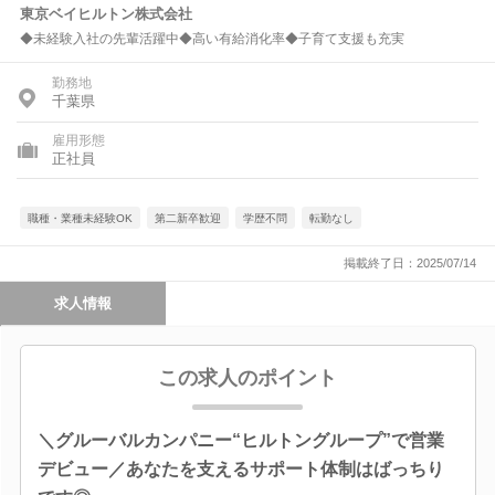
東京ベイヒルトン株式会社
◆未経験入社の先輩活躍中◆高い有給消化率◆子育て支援も充実
勤務地
千葉県
雇用形態
正社員
職種・業種未経験OK
第二新卒歓迎
学歴不問
転勤なし
掲載終了日：2025/07/14
求人情報
この求人のポイント
＼グルーバルカンパニー“ヒルトングループ”で営業
デビュー／あなたを支えるサポート体制はばっちり