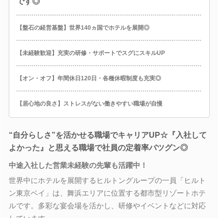
です◎
【盤石の経営基盤】世界140ヵ国でホテルを展開◎
【未経験歓迎】充実の研修・サポートでスグにスキルUP
【オン・オフ】年間休日120日・各種休暇制度も充実◎
【居心地の良さ】ストレスがない働きやすい職場が自慢
“自分らしさ”を活かせる職場でキャリアUP☆『入社して
よかった』と思える職場で社員の定着率バツグン◎
中途入社した営業未経験の先輩も活躍中！
世界中にホテルを展開するヒルトングループの一員「ヒルト
ン東京ベイ」は、舞浜エリアに位置する都市型リゾートホテ
ルです。多彩な宴会場を活かし、研修やイベントなどに対応