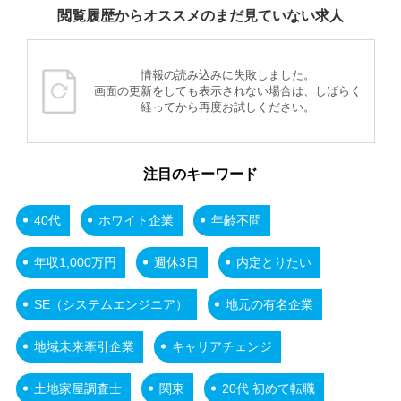
閲覧履歴からオススメのまだ見ていない求人
情報の読み込みに失敗しました。
画面の更新をしても表示されない場合は、しばらく
経ってから再度お試しください。
注目のキーワード
40代
ホワイト企業
年齢不問
年収1,000万円
週休3日
内定とりたい
SE（システムエンジニア）
地元の有名企業
地域未来牽引企業
キャリアチェンジ
土地家屋調査士
関東
20代 初めて転職