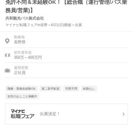
免許不問＆未経験OK！【総合職（運行管理/バス乗
務員/営業)】
共和観光バス株式会社
マイナビ転職フェアin長野＜6/21(日)開催＞出展
勤務地
長野県
初年度年収
350万～400万円
雇用形態
正社員
職種・業種未経験OK
第二新卒歓迎
学歴不問
転勤なし
女性のおしごと掲載中
出展決定！