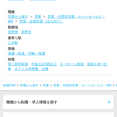
職種
営業から探す
>
営業
>
営業・代理店営業・ルートセールス・
MR
>
営業・企画営業（法人向け）
勤務地
長野県
長野市
最寄り駅
三才駅
業種
海運・鉄道・空輸・陸運
特徴
第二新卒歓迎
中途入社5割以上
U・Iターン歓迎
英語を使う仕
事
オフィス内禁煙・分煙
転職TOP
営業から探す
営業
営業・代理店営業・ルートセールス・MR
職種から転職・求人情報を探す