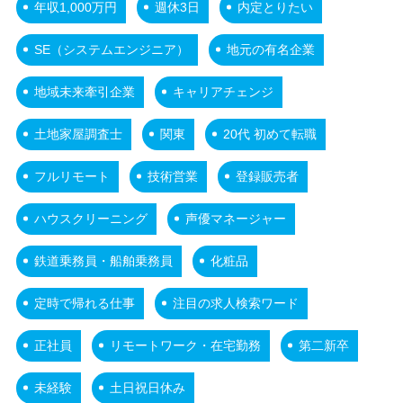
年収1,000万円
週休3日
内定とりたい
SE（システムエンジニア）
地元の有名企業
地域未来牽引企業
キャリアチェンジ
土地家屋調査士
関東
20代 初めて転職
フルリモート
技術営業
登録販売者
ハウスクリーニング
声優マネージャー
鉄道乗務員・船舶乗務員
化粧品
定時で帰れる仕事
注目の求人検索ワード
正社員
リモートワーク・在宅勤務
第二新卒
未経験
土日祝日休み