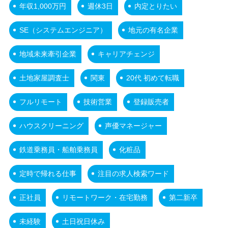
年収1,000万円
週休3日
内定とりたい
SE（システムエンジニア）
地元の有名企業
地域未来牽引企業
キャリアチェンジ
土地家屋調査士
関東
20代 初めて転職
フルリモート
技術営業
登録販売者
ハウスクリーニング
声優マネージャー
鉄道乗務員・船舶乗務員
化粧品
定時で帰れる仕事
注目の求人検索ワード
正社員
リモートワーク・在宅勤務
第二新卒
未経験
土日祝日休み