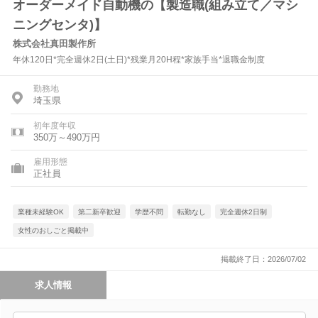
オーダーメイド自動機の【製造職(組み立て／マシ
ニングセンタ)】
株式会社真田製作所
年休120日*完全週休2日(土日)*残業月20H程*家族手当*退職金制度
勤務地
埼玉県
初年度年収
350万～490万円
雇用形態
正社員
業種未経験OK
第二新卒歓迎
学歴不問
転勤なし
完全週休2日制
女性のおしごと掲載中
掲載終了日：2026/07/02
求人情報