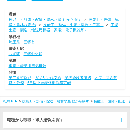
職種
技能工・設備・配送・農林水産 他から探す
>
技能工・設備・配
送・農林水産 他
>
技能工（整備・生産・製造・工事）
>
工場
生産・製造（輸送用機器・家電・電子機器系）
勤務地
埼玉県
三郷市
最寄り駅
八潮駅
三郷中央駅
業種
重電・産業用電気機器
特徴
第二新卒歓迎
ガソリン代支給
業界経験者優遇
オフィス内禁
煙・分煙
5日以上連続休暇取得可能
転職TOP
技能工・設備・配送・農林水産 他から探す
技能工・設備・配送・
職種から転職・求人情報を探す