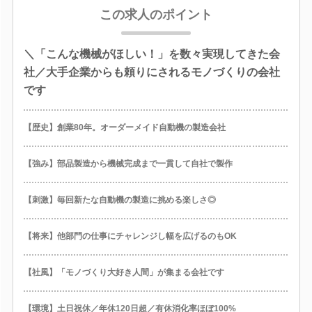
この求人のポイント
＼「こんな機械がほしい！」を数々実現してきた会
社／大手企業からも頼りにされるモノづくりの会社
です
【歴史】創業80年。オーダーメイド自動機の製造会社
【強み】部品製造から機械完成まで一貫して自社で製作
【刺激】毎回新たな自動機の製造に挑める楽しさ◎
【将来】他部門の仕事にチャレンジし幅を広げるのもOK
【社風】「モノづくり大好き人間」が集まる会社です
【環境】土日祝休／年休120日超／有休消化率ほぼ100%