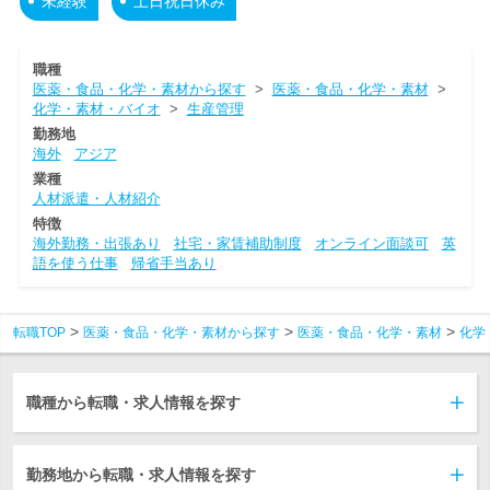
未経験
土日祝日休み
職種
医薬・食品・化学・素材から探す
>
医薬・食品・化学・素材
>
化学・素材・バイオ
>
生産管理
勤務地
海外
アジア
業種
人材派遣・人材紹介
特徴
海外勤務・出張あり
社宅・家賃補助制度
オンライン面談可
英
語を使う仕事
帰省手当あり
転職TOP
医薬・食品・化学・素材から探す
医薬・食品・化学・素材
化学
職種から転職・求人情報を探す
勤務地から転職・求人情報を探す