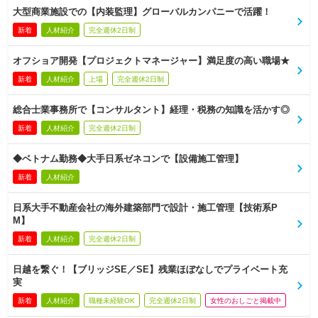
大型商業施設での【内装監理】グローバルカンパニーで活躍！
新着
人材紹介
完全週休2日制
オフショア開発【プロジェクトマネージャー】満足度の高い職場★
新着
人材紹介
上場
完全週休2日制
総合士業事務所で【コンサルタント】経理・税務の知識を活かす◎
新着
人材紹介
完全週休2日制
◆ベトナム勤務◆大手日系ゼネコンで【設備施工管理】
新着
人材紹介
日系大手不動産会社の海外建築部門で設計・施工管理【技術系P
M】
新着
人材紹介
完全週休2日制
日越を繋ぐ！【ブリッジSE／SE】残業ほぼなしでプライベート充
実
新着
人材紹介
職種未経験OK
完全週休2日制
女性のおしごと掲載中