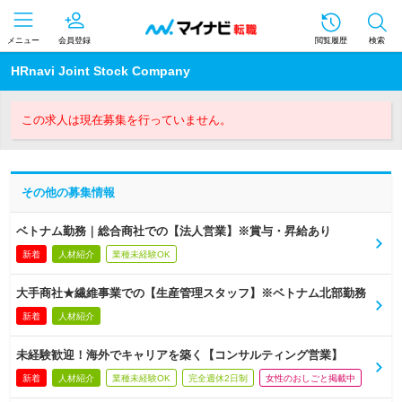
メニュー
会員登録
閲覧履歴
検索
HRnavi Joint Stock Company
この求人は現在募集を行っていません。
その他の募集情報
ベトナム勤務｜総合商社での【法人営業】※賞与・昇給あり
新着
人材紹介
業種未経験OK
大手商社★繊維事業での【生産管理スタッフ】※ベトナム北部勤務
新着
人材紹介
未経験歓迎！海外でキャリアを築く【コンサルティング営業】
新着
人材紹介
業種未経験OK
完全週休2日制
女性のおしごと掲載中