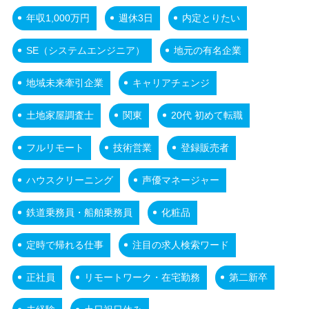
年収1,000万円
週休3日
内定とりたい
SE（システムエンジニア）
地元の有名企業
地域未来牽引企業
キャリアチェンジ
土地家屋調査士
関東
20代 初めて転職
フルリモート
技術営業
登録販売者
ハウスクリーニング
声優マネージャー
鉄道乗務員・船舶乗務員
化粧品
定時で帰れる仕事
注目の求人検索ワード
正社員
リモートワーク・在宅勤務
第二新卒