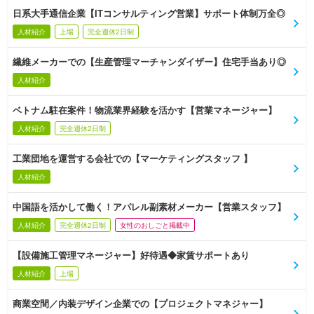
日系大手通信企業【ITコンサルティング営業】サポート体制万全◎
人材紹介
上場
完全週休2日制
繊維メーカーでの【生産管理マーチャンダイザー】住宅手当あり◎
人材紹介
ベトナム駐在案件！物流業界経験を活かす【営業マネージャー】
人材紹介
完全週休2日制
工業団地を運営する会社での【マーケティングスタッフ 】
人材紹介
中国語を活かして働く！アパレル副素材メーカー【営業スタッフ】
人材紹介
完全週休2日制
女性のおしごと掲載中
【設備施工管理マネージャー】好待遇◆家賃サポートあり
人材紹介
上場
商業空間／内装デザイン企業での【プロジェクトマネジャー】