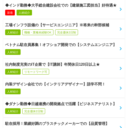
◆インド勤務◆大手総合建設会社での【建築施工図担当】好待遇★
新着
人材紹介
工場インフラ設備の【サービスエンジニア】※将来の幹部候補
人材紹介
職種・業種未経験OK
完全週休2日制
ベトナム駐在員募集！オフショア開発での【システムエンジニア】
人材紹介
社内制度充実のIT企業で【IT講師】年間休日120日以上★
人材紹介
リモートワーク可
内装デザイン会社での【インテリアデザイナー】語学不問！
人材紹介
◆ダナン勤務◆日越連携の開発拠点で活躍【ビジネスアナリスト】
人材紹介
完全週休2日制
駐在採用！業績好調のプラスチックメーカーでの【品質管理】