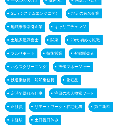
SE（システムエンジニア）
地元の有名企業
地域未来牽引企業
キャリアチェンジ
土地家屋調査士
関東
20代 初めて転職
フルリモート
技術営業
登録販売者
ハウスクリーニング
声優マネージャー
鉄道乗務員・船舶乗務員
化粧品
定時で帰れる仕事
注目の求人検索ワード
正社員
リモートワーク・在宅勤務
第二新卒
未経験
土日祝日休み