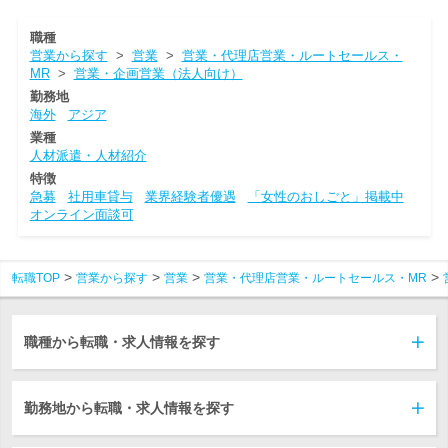
職種
営業から探す
>
営業
>
営業・代理店営業・ルートセールス・
MR
>
営業・企画営業（法人向け）
勤務地
海外
アジア
業種
人材派遣・人材紹介
特徴
急募
社用車貸与
業界経験者優遇
「女性のおしごと」掲載中
オンライン面談可
転職TOP
営業から探す
営業
営業・代理店営業・ルートセールス・MR
職種から転職・求人情報を探す
勤務地から転職・求人情報を探す