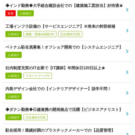
◆インド勤務◆大手総合建設会社での【建築施工図担当】好待遇★
新着
人材紹介
工場インフラ設備の【サービスエンジニア】※将来の幹部候補
人材紹介
職種・業種未経験OK
完全週休2日制
ベトナム駐在員募集！オフショア開発での【システムエンジニア】
人材紹介
社内制度充実のIT企業で【IT講師】年間休日120日以上★
人材紹介
リモートワーク可
内装デザイン会社での【インテリアデザイナー】語学不問！
人材紹介
◆ダナン勤務◆日越連携の開発拠点で活躍【ビジネスアナリスト】
人材紹介
完全週休2日制
駐在採用！業績好調のプラスチックメーカーでの【品質管理】