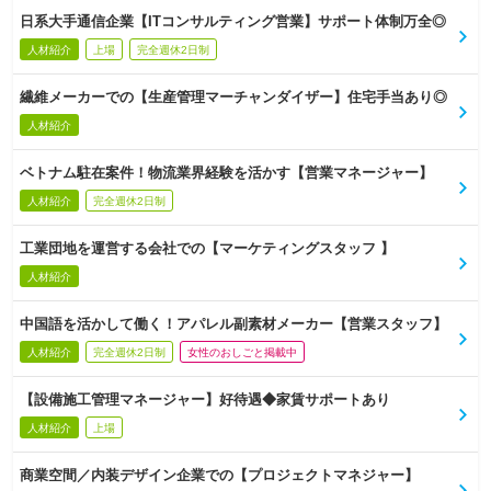
日系大手通信企業【ITコンサルティング営業】サポート体制万全◎
人材紹介
上場
完全週休2日制
繊維メーカーでの【生産管理マーチャンダイザー】住宅手当あり◎
人材紹介
ベトナム駐在案件！物流業界経験を活かす【営業マネージャー】
人材紹介
完全週休2日制
工業団地を運営する会社での【マーケティングスタッフ 】
人材紹介
中国語を活かして働く！アパレル副素材メーカー【営業スタッフ】
人材紹介
完全週休2日制
女性のおしごと掲載中
【設備施工管理マネージャー】好待遇◆家賃サポートあり
人材紹介
上場
商業空間／内装デザイン企業での【プロジェクトマネジャー】