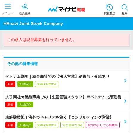
メニュー
会員登録
閲覧履歴
検索
HRnavi Joint Stock Company
この求人は現在募集を行っていません。
その他の募集情報
ベトナム勤務｜総合商社での【法人営業】※賞与・昇給あり
新着
人材紹介
業種未経験OK
大手商社★繊維事業での【生産管理スタッフ】※ベトナム北部勤務
新着
人材紹介
未経験歓迎！海外でキャリアを築く【コンサルティング営業】
新着
人材紹介
業種未経験OK
完全週休2日制
女性のおしごと掲載中