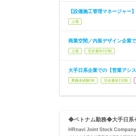
【設備施工管理マネージャー
上場
商業空間／内装デザイン企業
上場
完全週休2日制
大手日系企業での【営業アシ
業種未経験OK
完全週休2日制
◆ベトナム勤務◆大手日系
HRnavi Joint Stock Compan