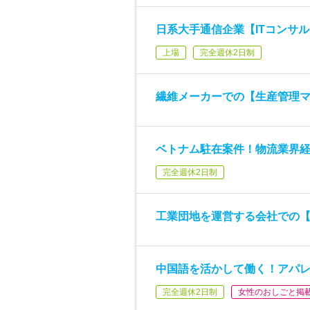
日系大手通信企業【ITコンサ
上場
完全週休2日制
繊維メーカーでの【生産管理
ベトナム駐在案件！物流業界
完全週休2日制
工業団地を運営する会社での【
中国語を活かして働く！アパ
完全週休2日制
女性のおしごと掲