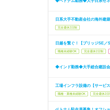
◆ベトナム勤務◆大手日系ゼ
日系大手不動産会社の海外建築
完全週休2日制
日越を繋ぐ！【ブリッジSE／
職種未経験OK
完全週休2日制
◆インド勤務◆大手総合建設
工場インフラ設備の【サービ
職種・業種未経験OK
完全週休2日
ベトナム駐在員募集！オフシ