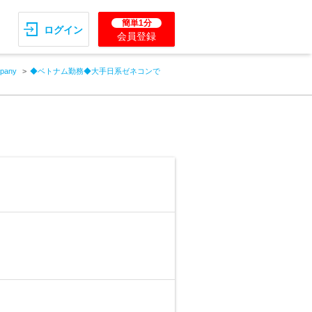
簡単1分
ログイン
会員登録
mpany
◆ベトナム勤務◆大手日系ゼネコンで