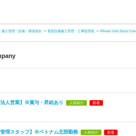
施工管理・設備・環境保全
電気設備施工管理・工事監理者
HRnavi Joint Stock Co
mpany
【法人営業】※賞与・昇給あり
人材紹介
新着
産管理スタッフ】※ベトナム北部勤務
人材紹介
新着