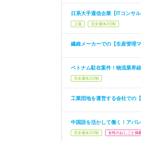
日系大手通信企業【ITコンサ
上場
完全週休2日制
繊維メーカーでの【生産管理
ベトナム駐在案件！物流業界
完全週休2日制
工業団地を運営する会社での【
中国語を活かして働く！アパ
完全週休2日制
女性のおしごと掲