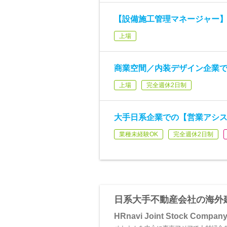
【設備施工管理マネージャー
上場
商業空間／内装デザイン企業
上場
完全週休2日制
大手日系企業での【営業アシ
業種未経験OK
完全週休2日制
日系大手不動産会社の海外
HRnavi Joint Stock Compan