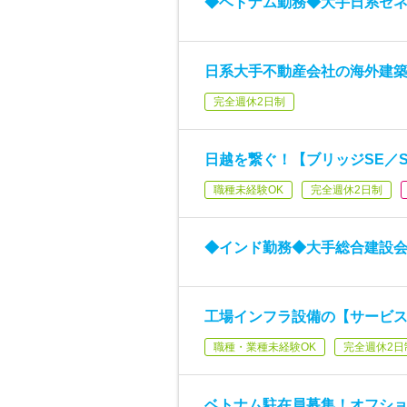
◆ベトナム勤務◆大手日系ゼ
日系大手不動産会社の海外建築
完全週休2日制
日越を繋ぐ！【ブリッジSE／
職種未経験OK
完全週休2日制
◆インド勤務◆大手総合建設
工場インフラ設備の【サービ
職種・業種未経験OK
完全週休2日
ベトナム駐在員募集！オフシ