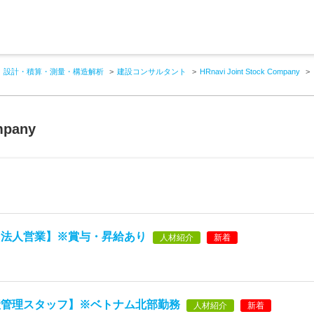
設計・積算・測量・構造解析
建設コンサルタント
HRnavi Joint Stock Company
mpany
【法人営業】※賞与・昇給あり
人材紹介
新着
産管理スタッフ】※ベトナム北部勤務
人材紹介
新着