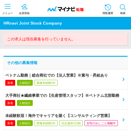
メニュー
会員登録
閲覧履歴
検索
HRnavi Joint Stock Company
この求人は現在募集を行っていません。
その他の募集情報
ベトナム勤務｜総合商社での【法人営業】※賞与・昇給あり
新着
人材紹介
業種未経験OK
大手商社★繊維事業での【生産管理スタッフ】※ベトナム北部勤務
新着
人材紹介
未経験歓迎！海外でキャリアを築く【コンサルティング営業】
新着
人材紹介
業種未経験OK
完全週休2日制
女性のおしごと掲載中