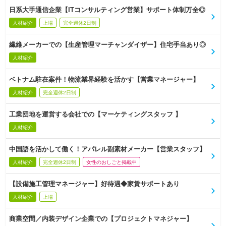
日系大手通信企業【ITコンサルティング営業】サポート体制万全◎
人材紹介
上場
完全週休2日制
繊維メーカーでの【生産管理マーチャンダイザー】住宅手当あり◎
人材紹介
ベトナム駐在案件！物流業界経験を活かす【営業マネージャー】
人材紹介
完全週休2日制
工業団地を運営する会社での【マーケティングスタッフ 】
人材紹介
中国語を活かして働く！アパレル副素材メーカー【営業スタッフ】
人材紹介
完全週休2日制
女性のおしごと掲載中
【設備施工管理マネージャー】好待遇◆家賃サポートあり
人材紹介
上場
商業空間／内装デザイン企業での【プロジェクトマネジャー】