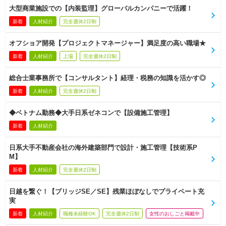
大型商業施設での【内装監理】グローバルカンパニーで活躍！
新着
人材紹介
完全週休2日制
オフショア開発【プロジェクトマネージャー】満足度の高い職場★
新着
人材紹介
上場
完全週休2日制
総合士業事務所で【コンサルタント】経理・税務の知識を活かす◎
新着
人材紹介
完全週休2日制
◆ベトナム勤務◆大手日系ゼネコンで【設備施工管理】
新着
人材紹介
日系大手不動産会社の海外建築部門で設計・施工管理【技術系P
M】
新着
人材紹介
完全週休2日制
日越を繋ぐ！【ブリッジSE／SE】残業ほぼなしでプライベート充
実
新着
人材紹介
職種未経験OK
完全週休2日制
女性のおしごと掲載中