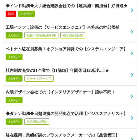
◆インド勤務◆大手総合建設会社での【建築施工図担当】好待遇★
新着
人材紹介
工場インフラ設備の【サービスエンジニア】※将来の幹部候補
人材紹介
職種・業種未経験OK
完全週休2日制
ベトナム駐在員募集！オフショア開発での【システムエンジニア】
人材紹介
社内制度充実のIT企業で【IT講師】年間休日120日以上★
人材紹介
リモートワーク可
内装デザイン会社での【インテリアデザイナー】語学不問！
人材紹介
◆ダナン勤務◆日越連携の開発拠点で活躍【ビジネスアナリスト】
人材紹介
完全週休2日制
駐在採用！業績好調のプラスチックメーカーでの【品質管理】