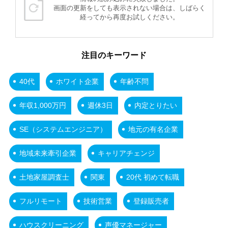
画面の更新をしても表示されない場合は、しばらく
経ってから再度お試しください。
注目のキーワード
40代
ホワイト企業
年齢不問
年収1,000万円
週休3日
内定とりたい
SE（システムエンジニア）
地元の有名企業
地域未来牽引企業
キャリアチェンジ
土地家屋調査士
関東
20代 初めて転職
フルリモート
技術営業
登録販売者
ハウスクリーニング
声優マネージャー