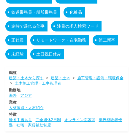
鉄道乗務員・船舶乗務員
化粧品
定時で帰れる仕事
注目の求人検索ワード
正社員
リモートワーク・在宅勤務
第二新卒
未経験
土日祝日休み
職種
建築・土木から探す
>
建築・土木
>
施工管理・設備・環境保全
>
土木施工管理・工事監理者
勤務地
海外
アジア
業種
人材派遣・人材紹介
特徴
帰省手当あり
完全週休2日制
オンライン面談可
業界経験者優
遇
社宅・家賃補助制度